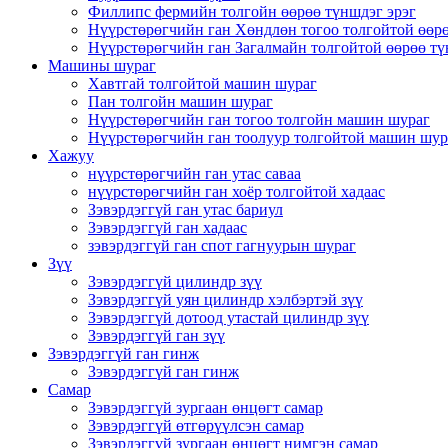
Филлипс фермийн толгойн өөрөө түншдэг эрэг
Нүүрстөрөгчийн ган Хөндлөн тогоо толгойтой өөрө
Нүүрстөрөгчийн ган Загалмайн толгойтой өөрөө тү
Машины шураг
Хавтгай толгойтой машин шураг
Пан толгойн машин шураг
Нүүрстөрөгчийн ган тогоо толгойн машин шураг
Нүүрстөрөгчийн ган тоолуур толгойтой машин шур
Хажуу
нүүрстөрөгчийн ган утас саваа
нүүрстөрөгчийн ган хоёр толгойтой хадаас
Зэвэрдэггүй ган утас бариул
Зэвэрдэггүй ган хадаас
зэвэрдэггүй ган спот гагнуурын шураг
Зүү
Зэвэрдэггүй цилиндр зүү
Зэвэрдэггүй уян цилиндр хэлбэртэй зүү
Зэвэрдэггүй дотоод утастай цилиндр зүү
Зэвэрдэггүй ган зүү
Зэвэрдэггүй ган гинж
Зэвэрдэггүй ган гинж
Самар
Зэвэрдэггүй зургаан өнцөгт самар
Зэвэрдэггүй өтгөрүүлсэн самар
Зэвэрдэггүй зургаан өнцөгт нимгэн самар