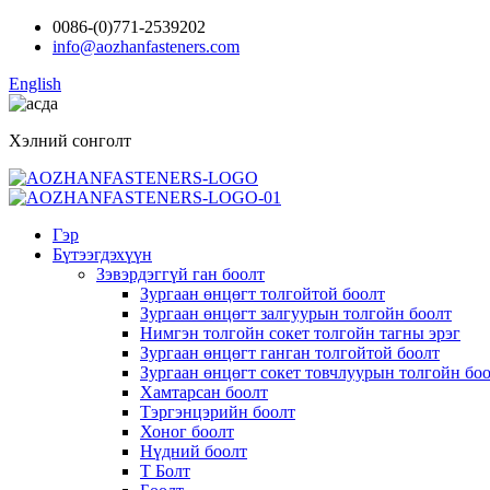
0086-(0)771-2539202
info@aozhanfasteners.com
English
Хэлний сонголт
Гэр
Бүтээгдэхүүн
Зэвэрдэггүй ган боолт
Зургаан өнцөгт толгойтой боолт
Зургаан өнцөгт залгуурын толгойн боолт
Нимгэн толгойн сокет толгойн тагны эрэг
Зургаан өнцөгт ганган толгойтой боолт
Зургаан өнцөгт сокет товчлуурын толгойн бо
Хамтарсан боолт
Тэргэнцэрийн боолт
Хоног боолт
Нүдний боолт
Т Болт