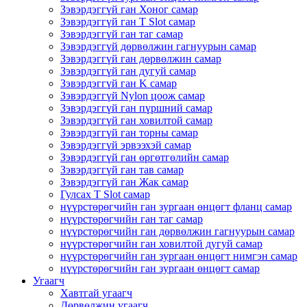
Зэвэрдэггүй ган Хоног самар
Зэвэрдэггүй ган T Slot самар
Зэвэрдэггүй ган таг самар
Зэвэрдэггүй дөрвөлжин гагнуурын самар
Зэвэрдэггүй ган дөрвөлжин самар
Зэвэрдэггүй ган дугуй самар
Зэвэрдэггүй ган K самар
Зэвэрдэггүй Nylon цоож самар
Зэвэрдэггүй ган пүршний самар
Зэвэрдэггүй ган ховилтой самар
Зэвэрдэггүй ган торны самар
Зэвэрдэггүй эрвээхэй самар
Зэвэрдэггүй ган өргөтгөлийн самар
Зэвэрдэггүй ган тав самар
Зэвэрдэггүй ган Жак самар
Гулсах T Slot самар
нүүрстөрөгчийн ган зургаан өнцөгт фланц самар
нүүрстөрөгчийн ган таг самар
нүүрстөрөгчийн ган дөрвөлжин гагнуурын самар
нүүрстөрөгчийн ган ховилтой дугуй самар
нүүрстөрөгчийн ган зургаан өнцөгт нимгэн самар
нүүрстөрөгчийн ган зургаан өнцөгт самар
Угаагч
Хавтгай угаагч
Дөрвөлжин угаагч