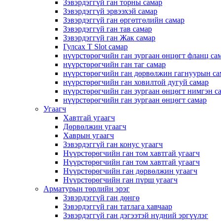
Зэвэрдэггүй ган торны самар
Зэвэрдэггүй эрвээхэй самар
Зэвэрдэггүй ган өргөтгөлийн самар
Зэвэрдэггүй ган тав самар
Зэвэрдэггүй ган Жак самар
Гулсах T Slot самар
нүүрстөрөгчийн ган зургаан өнцөгт фланц са
нүүрстөрөгчийн ган таг самар
нүүрстөрөгчийн ган дөрвөлжин гагнуурын са
нүүрстөрөгчийн ган ховилтой дугуй самар
нүүрстөрөгчийн ган зургаан өнцөгт нимгэн с
нүүрстөрөгчийн ган зургаан өнцөгт самар
Угаагч
Хавтгай угаагч
Дөрвөлжин угаагч
Хаврын угаагч
Зэвэрдэггүй ган конус угаагч
Нүүрстөрөгчийн ган том хавтгай угаагч
Нүүрстөрөгчийн ган том хавтгай угаагч
Нүүрстөрөгчийн ган дөрвөлжин угаагч
Нүүрстөрөгчийн ган пүрш угаагч
Арматурын төрлийн эрэг
Зэвэрдэггүй ган дөнгө
Зэвэрдэггүй ган татлага хавчаар
Зэвэрдэггүй ган дэгээтэй нүдний эргүүлэг