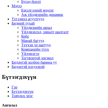
Бусад боолт
Мэдээ
Бэхэлгээний мэдлэг
Аж үйлдвэрийн динамик
Түгээмэл асуултууд
Бидний тухай
Үйлдвэрийн аялал
Үйлдвэрлэл, хяналт шалгалт
Кейс
Манай багууд
Түүхэн үе шатууд
Компанийн түүх
Үйлчилгээ
Тогтвортой хөгжил
Бидэнтэй холбоо барина уу
Бидэнтэй нэгдээрэй
Бүтээгдэхүүн
Гэр
Бүтээгдэхүүн
Товчлох эрэг
Ангилал