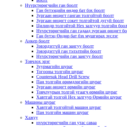
Боолт
Нүүрстөрөгчийн ган боолт
Ган бүтээцийн өндөр бат бэх боолт
Зургаан өнцөгт ганган толгойтой боолт
Зургаан өнцөгт сокет толгойтой дугуй боолт
Цилиндр толгойтой Hex залгуур толгойн боо
Нүүрстөрөгчийн ган гадаад зургаан өнцөгт бо
Ган бүтэц Өндөр бат бэх мушгирах зүслэг
Анкер боолт
Зэвэрдэггүй ган зангуу боолт
Зэвэрдэггүй ган тэлэлтийн боолт
Нүүрстөрөгчийн ган зангуу боолт
Товчлох эрэг
Зуурмагийн шураг
Тогооны толгойн шураг
Countersuk Head Drill Screw
Пан толгойн өрөмдлөгийн шураг
Зургаан өнцөгт өрмийн шураг
Товчлуурын толгой угаагч өрмийн шураг
Хавтгай толгой Hex залгуур Өрмийн шураг
Машины шураг
Хавтгай толгойтой машин шураг
Пан толгойн машин шураг
Хажуу
нүүрстөрөгчийн ган утас саваа