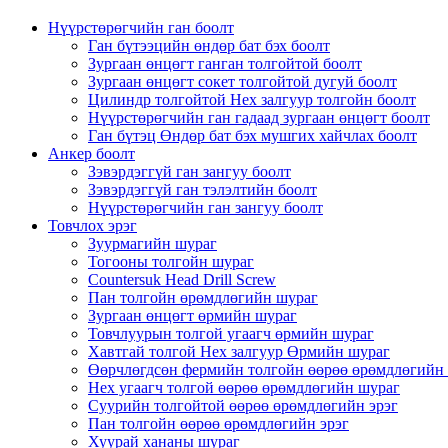
Нүүрстөрөгчийн ган боолт
Ган бүтээцийн өндөр бат бэх боолт
Зургаан өнцөгт ганган толгойтой боолт
Зургаан өнцөгт сокет толгойтой дугуй боолт
Цилиндр толгойтой Hex залгуур толгойн боолт
Нүүрстөрөгчийн ган гадаад зургаан өнцөгт боолт
Ган бүтэц Өндөр бат бэх мушгих хайчлах боолт
Анкер боолт
Зэвэрдэггүй ган зангуу боолт
Зэвэрдэггүй ган тэлэлтийн боолт
Нүүрстөрөгчийн ган зангуу боолт
Товчлох эрэг
Зуурмагийн шураг
Тогооны толгойн шураг
Countersuk Head Drill Screw
Пан толгойн өрөмдлөгийн шураг
Зургаан өнцөгт өрмийн шураг
Товчлуурын толгой угаагч өрмийн шураг
Хавтгай толгой Hex залгуур Өрмийн шураг
Өөрчлөгдсөн фермийн толгойн өөрөө өрөмдлөгийн 
Hex угаагч толгой өөрөө өрөмдлөгийн шураг
Суурийн толгойтой өөрөө өрөмдлөгийн эрэг
Пан толгойн өөрөө өрөмдлөгийн эрэг
Хуурай хананы шураг