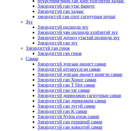
нүүрстөрөгчийн ган хоёр толгойтой хадаас
Зэвэрдэггүй ган утас бариул
Зэвэрдэггүй ган хадаас
зэвэрдэггүй ган спот гагнуурын шураг
Зүү
Зэвэрдэггүй цилиндр зүү
Зэвэрдэггүй уян цилиндр хэлбэртэй зүү
Зэвэрдэггүй дотоод утастай цилиндр зүү
Зэвэрдэггүй ган зүү
Зэвэрдэггүй ган гинж
Зэвэрдэггүй ган гинж
Самар
Зэвэрдэггүй зургаан өнцөгт самар
Зэвэрдэггүй өтгөрүүлсэн самар
Зэвэрдэггүй зургаан өнцөгт нимгэн самар
Зэвэрдэггүй ган Хоног самар
Зэвэрдэггүй ган T Slot самар
Зэвэрдэггүй ган таг самар
Зэвэрдэггүй дөрвөлжин гагнуурын самар
Зэвэрдэггүй ган дөрвөлжин самар
Зэвэрдэггүй ган дугуй самар
Зэвэрдэггүй ган K самар
Зэвэрдэггүй Nylon цоож самар
Зэвэрдэггүй ган пүршний самар
Зэвэрдэггүй ган ховилтой самар