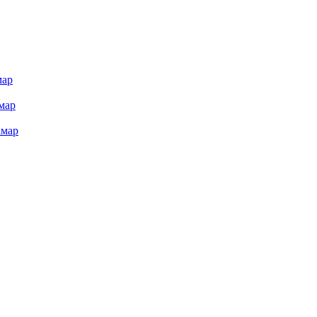
мар
мар
амар