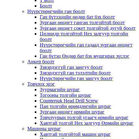
Т Болт
Боолт
Нүүрстөрөгчийн ган боолт
Ган бүтээцийн өндөр бат бэх боолт
Зургаан өнцөгт ганган толгойтой боолт
Зургаан өнцөгт сокет толгойтой дугуй боолт
Цилиндр толгойтой Hex залгуур толгойн
боолт
Нүүрстөрөгчийн ган гадаад зургаан өнцөгт
боолт
Ган бүтэц Өндөр бат бэх мушгирах зүслэг
Анкер боолт
Зэвэрдэггүй ган зангуу боолт
Зэвэрдэггүй ган тэлэлтийн боолт
Нүүрстөрөгчийн ган зангуу боолт
Товчлох эрэг
Зуурмагийн шураг
Тогооны толгойн шураг
Countersuk Head Drill Screw
Пан толгойн өрөмдлөгийн шураг
Зургаан өнцөгт өрмийн шураг
Товчлуурын толгой угаагч өрмийн шураг
Хавтгай толгой Hex залгуур Өрмийн шураг
Машины шураг
Хавтгай толгойтой машин шураг