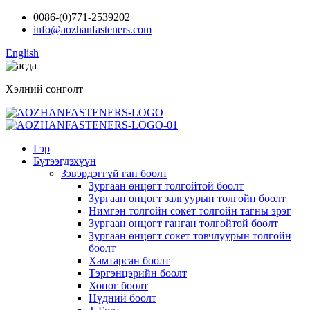
0086-(0)771-2539202
info@aozhanfasteners.com
English
Хэлний сонголт
Гэр
Бүтээгдэхүүн
Зэвэрдэггүй ган боолт
Зургаан өнцөгт толгойтой боолт
Зургаан өнцөгт залгуурын толгойн боолт
Нимгэн толгойн сокет толгойн тагны эрэг
Зургаан өнцөгт ганган толгойтой боолт
Зургаан өнцөгт сокет товчлуурын толгойн
боолт
Хамтарсан боолт
Тэргэнцэрийн боолт
Хоног боолт
Нүдний боолт