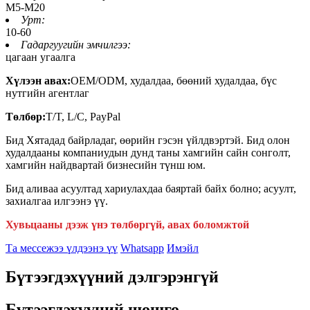
M5-M20
Урт:
10-60
Гадаргуугийн эмчилгээ:
цагаан угаалга
Хүлээн авах:
OEM/ODM, худалдаа, бөөний худалдаа, бүс
нутгийн агентлаг
Төлбөр:
T/T, L/C, PayPal
Бид Хятадад байрладаг, өөрийн гэсэн үйлдвэртэй. Бид олон
худалдааны компаниудын дунд таны хамгийн сайн сонголт,
хамгийн найдвартай бизнесийн түнш юм.
Бид аливаа асуултад хариулахдаа баяртай байх болно; асуулт,
захиалгаа илгээнэ үү.
Хувьцааны дээж үнэ төлбөргүй, авах боломжтой
Та мессежээ үлдээнэ үү
Whatsapp
Имэйл
Бүтээгдэхүүний дэлгэрэнгүй
Бүтээгдэхүүний шошго