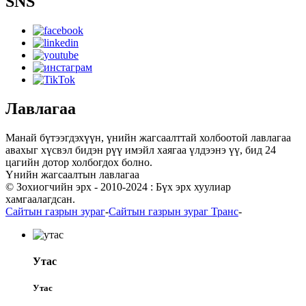
SNS
Лавлагаа
Манай бүтээгдэхүүн, үнийн жагсаалттай холбоотой лавлагаа
авахыг хүсвэл бидэн рүү имэйл хаягаа үлдээнэ үү, бид 24
цагийн дотор холбогдох болно.
Үнийн жагсаалтын лавлагаа
© Зохиогчийн эрх - 2010-2024 : Бүх эрх хуулиар
хамгаалагдсан.
Сайтын газрын зураг
-
Сайтын газрын зураг Транс
-
Утас
Утас