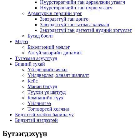
Нүүрстөрөгчийн ган дөрвөлжин угаагч
Нүүрстөрөгчийн ган пүрш угаагч
Арматурын төрлийн эрэг
Зэвэрдэггүй ган дөнгө
Зэвэрдэггүй ган татлага хавчаар
Зэвэрдэггүй ган дэгээтэй нүдний эргүүлэг
Бусад боолт
Мэдээ
Бэхэлгээний мэдлэг
Аж үйлдвэрийн динамик
Түгээмэл асуултууд
Бидний тухай
Үйлдвэрийн аялал
Үйлдвэрлэл, хяналт шалгалт
Кейс
Манай багууд
Түүхэн үе шатууд
Компанийн түүх
Үйлчилгээ
Тогтвортой хөгжил
Бидэнтэй холбоо барина уу
Бидэнтэй нэгдээрэй
Бүтээгдэхүүн