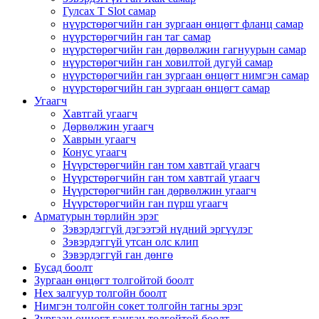
Гулсах T Slot самар
нүүрстөрөгчийн ган зургаан өнцөгт фланц самар
нүүрстөрөгчийн ган таг самар
нүүрстөрөгчийн ган дөрвөлжин гагнуурын самар
нүүрстөрөгчийн ган ховилтой дугуй самар
нүүрстөрөгчийн ган зургаан өнцөгт нимгэн самар
нүүрстөрөгчийн ган зургаан өнцөгт самар
Угаагч
Хавтгай угаагч
Дөрвөлжин угаагч
Хаврын угаагч
Конус угаагч
Нүүрстөрөгчийн ган том хавтгай угаагч
Нүүрстөрөгчийн ган том хавтгай угаагч
Нүүрстөрөгчийн ган дөрвөлжин угаагч
Нүүрстөрөгчийн ган пүрш угаагч
Арматурын төрлийн эрэг
Зэвэрдэггүй дэгээтэй нүдний эргүүлэг
Зэвэрдэггүй утсан олс клип
Зэвэрдэггүй ган дөнгө
Бусад боолт
Зургаан өнцөгт толгойтой боолт
Hex залгуур толгойн боолт
Нимгэн толгойн сокет толгойн тагны эрэг
Зургаан өнцөгт ганган толгойтой боолт