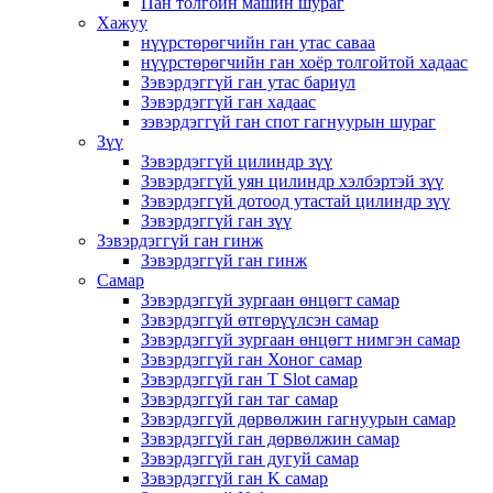
Пан толгойн машин шураг
Хажуу
нүүрстөрөгчийн ган утас саваа
нүүрстөрөгчийн ган хоёр толгойтой хадаас
Зэвэрдэггүй ган утас бариул
Зэвэрдэггүй ган хадаас
зэвэрдэггүй ган спот гагнуурын шураг
Зүү
Зэвэрдэггүй цилиндр зүү
Зэвэрдэггүй уян цилиндр хэлбэртэй зүү
Зэвэрдэггүй дотоод утастай цилиндр зүү
Зэвэрдэггүй ган зүү
Зэвэрдэггүй ган гинж
Зэвэрдэггүй ган гинж
Самар
Зэвэрдэггүй зургаан өнцөгт самар
Зэвэрдэггүй өтгөрүүлсэн самар
Зэвэрдэггүй зургаан өнцөгт нимгэн самар
Зэвэрдэггүй ган Хоног самар
Зэвэрдэггүй ган T Slot самар
Зэвэрдэггүй ган таг самар
Зэвэрдэггүй дөрвөлжин гагнуурын самар
Зэвэрдэггүй ган дөрвөлжин самар
Зэвэрдэггүй ган дугуй самар
Зэвэрдэггүй ган K самар