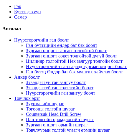
Гэр
Бүтээгдэхүүн
Самар
Ангилал
Нүүрстөрөгчийн ган боолт
Ган бүтээцийн өндөр бат бэх боолт
Зургаан өнцөгт ганган толгойтой боолт
Зургаан өнцөгт сокет толгойтой дугуй боолт
Цилиндр толгойтой Hex залгуур толгойн боолт
Нүүрстөрөгчийн ган гадаад зургаан өнцөгт боолт
Ган бүтэц Өндөр бат бэх мушгих хайчлах боолт
Анкер боолт
Зэвэрдэггүй ган зангуу боолт
Зэвэрдэггүй ган тэлэлтийн боолт
Нүүрстөрөгчийн ган зангуу боолт
Товчлох эрэг
Зуурмагийн шураг
Тогооны толгойн шураг
Countersuk Head Drill Screw
Пан толгойн өрөмдлөгийн шураг
Зургаан өнцөгт өрмийн шураг
Товчлуурын толгой угаагч өрмийн шураг