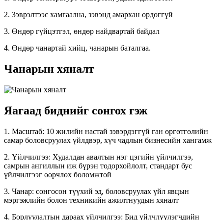
2. Зэврэлтээс хамгаална, зэвэнд амархан ордоггүй
3. Өндөр гүйцэтгэл, өндөр найдвартай байдал
4. Өндөр чанартай хийц, чанарын баталгаа.
Чанарын хяналт
Яагаад биднийг сонгох гэж
1. Масштаб: 10 жилийн настай зэвэрдэггүй ган өргөтгөлийн
самар боловсруулах үйлдвэр, хүч чадлын бизнесийн хангамж
2. Үйлчилгээ: Худалдан авалтын нэг цэгийн үйлчилгээ,
самрын ангиллын иж бүрэн тодорхойлолт, стандарт бус
үйлчилгээг өөрчлөх боломжтой
3. Чанар: сонгосон түүхий эд, боловсруулах үйл явцын
мэргэжлийн болон техникийн ажилтнуудын хяналт
4. Борлуулалтын дараах үйлчилгээ: Бид үйлчлүүлэгчдийн