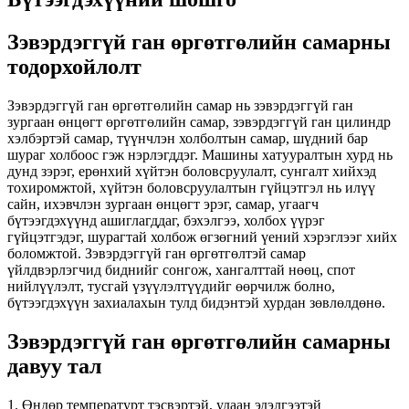
Зэвэрдэггүй ган өргөтгөлийн самарны
тодорхойлолт
Зэвэрдэггүй ган өргөтгөлийн самар нь зэвэрдэггүй ган
зургаан өнцөгт өргөтгөлийн самар, зэвэрдэггүй ган цилиндр
хэлбэртэй самар, түүнчлэн холболтын самар, шүдний бар
шураг холбоос гэж нэрлэгддэг. Машины хатууралтын хурд нь
дунд зэрэг, ерөнхий хүйтэн боловсруулалт, сунгалт хийхэд
тохиромжтой, хүйтэн боловсруулалтын гүйцэтгэл нь илүү
сайн, ихэвчлэн зургаан өнцөгт эрэг, самар, угаагч
бүтээгдэхүүнд ашиглагддаг, бэхэлгээ, холбох үүрэг
гүйцэтгэдэг, шурагтай холбож өгзөгний үений хэрэглээг хийх
боломжтой. Зэвэрдэггүй ган өргөтгөлтэй самар
үйлдвэрлэгчид биднийг сонгож, хангалттай нөөц, спот
нийлүүлэлт, тусгай үзүүлэлтүүдийг өөрчилж болно,
бүтээгдэхүүн захиалахын тулд бидэнтэй хурдан зөвлөлдөнө.
Зэвэрдэггүй ган өргөтгөлийн самарны
давуу тал
1. Өндөр температурт тэсвэртэй, удаан эдэлгээтэй