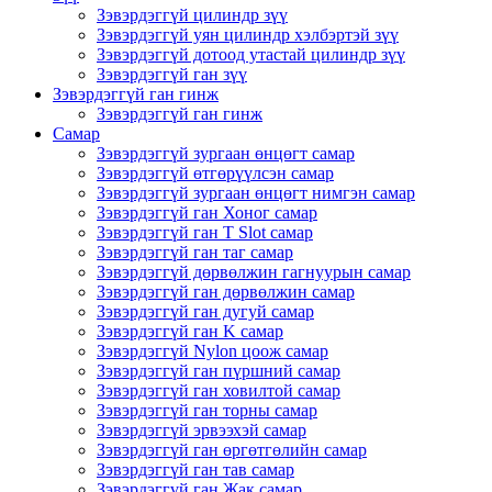
Зэвэрдэггүй цилиндр зүү
Зэвэрдэггүй уян цилиндр хэлбэртэй зүү
Зэвэрдэггүй дотоод утастай цилиндр зүү
Зэвэрдэггүй ган зүү
Зэвэрдэггүй ган гинж
Зэвэрдэггүй ган гинж
Самар
Зэвэрдэггүй зургаан өнцөгт самар
Зэвэрдэггүй өтгөрүүлсэн самар
Зэвэрдэггүй зургаан өнцөгт нимгэн самар
Зэвэрдэггүй ган Хоног самар
Зэвэрдэггүй ган T Slot самар
Зэвэрдэггүй ган таг самар
Зэвэрдэггүй дөрвөлжин гагнуурын самар
Зэвэрдэггүй ган дөрвөлжин самар
Зэвэрдэггүй ган дугуй самар
Зэвэрдэггүй ган K самар
Зэвэрдэггүй Nylon цоож самар
Зэвэрдэггүй ган пүршний самар
Зэвэрдэггүй ган ховилтой самар
Зэвэрдэггүй ган торны самар
Зэвэрдэггүй эрвээхэй самар
Зэвэрдэггүй ган өргөтгөлийн самар
Зэвэрдэггүй ган тав самар
Зэвэрдэггүй ган Жак самар