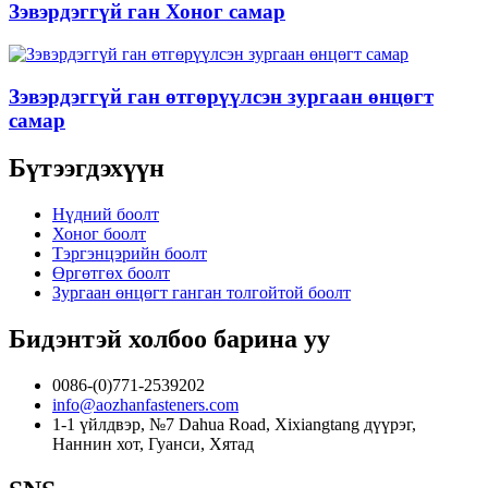
Зэвэрдэггүй ган Хоног самар
Зэвэрдэггүй ган өтгөрүүлсэн зургаан өнцөгт
самар
Бүтээгдэхүүн
Нүдний боолт
Хоног боолт
Тэргэнцэрийн боолт
Өргөтгөх боолт
Зургаан өнцөгт ганган толгойтой боолт
Бидэнтэй холбоо барина уу
0086-(0)771-2539202
info@aozhanfasteners.com
1-1 үйлдвэр, №7 Dahua Road, Xixiangtang дүүрэг,
Наннин хот, Гуанси, Хятад