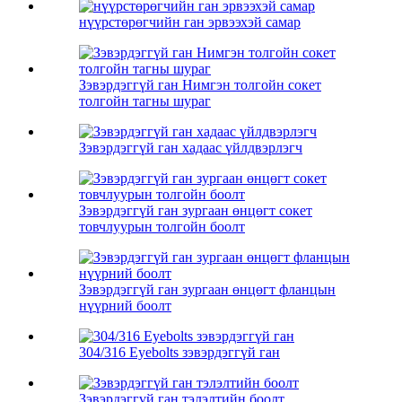
нүүрстөрөгчийн ган эрвээхэй самар
Зэвэрдэггүй ган Нимгэн толгойн сокет
толгойн тагны шураг
Зэвэрдэггүй ган хадаас үйлдвэрлэгч
Зэвэрдэггүй ган зургаан өнцөгт сокет
товчлуурын толгойн боолт
Зэвэрдэггүй ган зургаан өнцөгт фланцын
нүүрний боолт
304/316 Eyebolts зэвэрдэггүй ган
Зэвэрдэггүй ган тэлэлтийн боолт