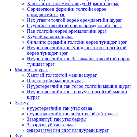
Хавтгай толгой Hex залгуур Өрмийн шураг
Өөрчлөгдсөн фермийн толгойн өөрөө
өрөмдлөгийн эрэг
Hex угаагч толгой өөрөө өрөмдлөгийн шураг
Суурийн толгойтой өөрөө өрөмдлөгийн эрэг
Пан толгойн өөрөө өрөмдлөгийн эрэг
Хуурай хананы шураг
Филлипс фермийн толгойн өөрөө түншдэг эрэг
Нүүрстөрөгчийн ган Хөндлөн тогоо толгойтой
өөрөө түншдэг эрэг
Нүүрстөрөгчийн ган Загалмайн толгойтой өөрөө
түншдэг эрэг
Машины шураг
Хавтгай толгойтой машин шураг
Пан толгойн машин шураг
Нүүрстөрөгчийн ган тогоо толгойн машин шураг
Нүүрстөрөгчийн ган тоолуур толгойтой машин
шураг
Хажуу
нүүрстөрөгчийн ган утас саваа
нүүрстөрөгчийн ган хоёр толгойтой хадаас
Зэвэрдэггүй ган утас бариул
Зэвэрдэггүй ган хадаас
зэвэрдэггүй ган спот гагнуурын шураг
Зүү