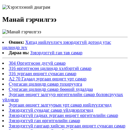
Манай гэрчилгээ
Өмнөх:
Хятад нийлүүлэгч зэвэрдэггүй дотоод утас
цилиндр зүү
Дараа нь:
Зэвэрдэггүй ган тав самар
304 Өргөтгөсөн дугуй самар
316 өргөтгөсөн цилиндр хэлбэртэй самар
316 зургаан өнцөгт сунасан самар
A2 70 Гадаад зургаан өнцөгт урт самар
Сунгасан цилиндр самар тохируулга
Сунгасан цилиндр самар бөөний худалдаа
Зургаан өнцөгт залгуур өргөтгөлийн самар боловсруулах
үйлдвэр
Зургаан өнцөгт залгуурын урт самар нийлүүлэгчид
Зэвэрдэггүй сунадаг самар үйлдвэрлэгчид
Зэвэрдэггүй гаднах зургаан өнцөгт өргөтгөлийн самар
Зэвэрдэггүй ган өргөтгөлийн самар
Зэвэрдэггүй гангаар хийсэн зургаан өнцөгт сунасан самар