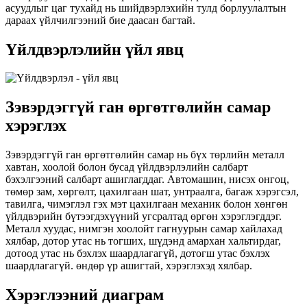
асуудлыг цаг тухайд нь шийдвэрлэхийн тулд борлуулалтын
дараах үйлчилгээний бие даасан багтай.
Үйлдвэрлэлийн үйл явц
Зэвэрдэггүй ган өргөтгөлийн самар
хэрэглэх
Зэвэрдэггүй ган өргөтгөлийн самар нь бүх төрлийн металл
хавтан, хоолой болон бусад үйлдвэрлэлийн салбарт
бэхэлгээний салбарт ашиглагддаг. Автомашин, нисэх онгоц,
төмөр зам, хөргөлт, цахилгаан шат, унтраалга, багаж хэрэгсэл,
тавилга, чимэглэл гэх мэт цахилгаан механик болон хөнгөн
үйлдвэрийн бүтээгдэхүүний угсралтад өргөн хэрэглэгддэг.
Металл хуудас, нимгэн хоолойт гагнуурын самар хайлахад
хялбар, дотор утас нь тогших, шүдэнд амархан хальтирдаг,
дотоод утас нь бэхлэх шаардлагагүй, дотогш утас бэхлэх
шаардлагагүй. өндөр үр ашигтай, хэрэглэхэд хялбар.
Хэрэглээний диаграм