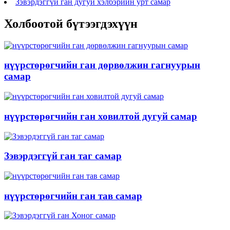
Зэвэрдэггүй ган дугуй хэлбэрийн урт самар
Холбоотой бүтээгдэхүүн
нүүрстөрөгчийн ган дөрвөлжин гагнуурын
самар
нүүрстөрөгчийн ган ховилтой дугуй самар
Зэвэрдэггүй ган таг самар
нүүрстөрөгчийн ган тав самар