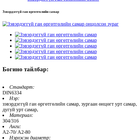
Зэвэрдэггүй ган өргөтгөлийн самар
Богино тайлбар:
Стандарт:
DIN6334
Нэр:
зэвэрдэггүй ган өргөтгөлийн самар, зургаан өнцөгт урт самар,
дугуй урт самар,
Материал:
304/316
Анги:
A2-70/ A2-80
Нэрлэсэн диаметр: