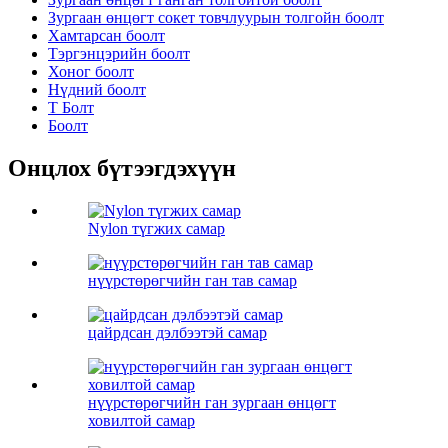
Зургаан өнцөгт сокет товчлуурын толгойн боолт
Хамтарсан боолт
Тэргэнцэрийн боолт
Хоног боолт
Нүдний боолт
Т Болт
Боолт
Онцлох бүтээгдэхүүн
Nylon түгжих самар
нүүрстөрөгчийн ган тав самар
цайрдсан дэлбээтэй самар
нүүрстөрөгчийн ган зургаан өнцөгт
ховилтой самар