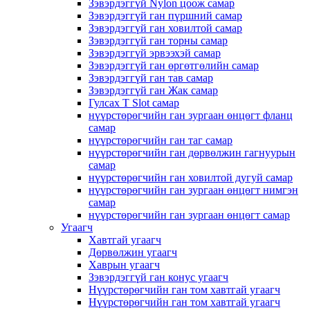
Зэвэрдэггүй Nylon цоож самар
Зэвэрдэггүй ган пүршний самар
Зэвэрдэггүй ган ховилтой самар
Зэвэрдэггүй ган торны самар
Зэвэрдэггүй эрвээхэй самар
Зэвэрдэггүй ган өргөтгөлийн самар
Зэвэрдэггүй ган тав самар
Зэвэрдэггүй ган Жак самар
Гулсах T Slot самар
нүүрстөрөгчийн ган зургаан өнцөгт фланц
самар
нүүрстөрөгчийн ган таг самар
нүүрстөрөгчийн ган дөрвөлжин гагнуурын
самар
нүүрстөрөгчийн ган ховилтой дугуй самар
нүүрстөрөгчийн ган зургаан өнцөгт нимгэн
самар
нүүрстөрөгчийн ган зургаан өнцөгт самар
Угаагч
Хавтгай угаагч
Дөрвөлжин угаагч
Хаврын угаагч
Зэвэрдэггүй ган конус угаагч
Нүүрстөрөгчийн ган том хавтгай угаагч
Нүүрстөрөгчийн ган том хавтгай угаагч