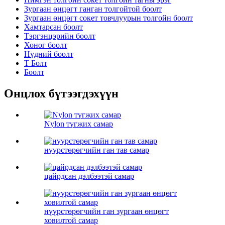
Зургаан өнцөгт ганган толгойтой боолт
Зургаан өнцөгт сокет товчлуурын толгойн боолт
Хамтарсан боолт
Тэргэнцэрийн боолт
Хоног боолт
Нүдний боолт
Т Болт
Боолт
Онцлох бүтээгдэхүүн
Nylon түгжих самар
нүүрстөрөгчийн ган тав самар
цайрдсан дэлбээтэй самар
нүүрстөрөгчийн ган зургаан өнцөгт
ховилтой самар