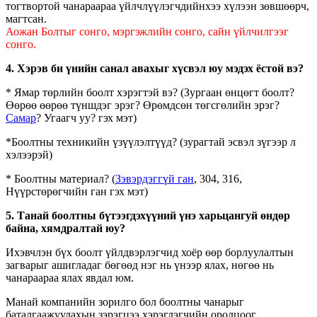
тогтвортой чанараараа үйлчлүүлэгчдийнхээ хүлээн зөвшөөрч,
магтсан.
Аожан Болтыг сонго, мэргэжлийн сонго, сайн үйлчилгээг
сонго.
4. Хэрэв би үнийн санал авахыг хүсвэл юу мэдэх ёстой вэ?
* Ямар төрлийн боолт хэрэгтэй вэ? (Зургаан өнцөгт боолт?
Өөрөө өөрөө түншдэг эрэг? Өрөмдсөн төгсгөлийн эрэг?
Самар
? Угаагч уу? гэх мэт)
*Боолтны техникийн үзүүлэлтүүд? (зурагтай эсвэл зүгээр л
хэлээрэй)
* Боолтны материал? (
Зэвэрдэггүй ган
, 304, 316,
Нүүрстөрөгчийн ган гэх мэт)
5. Танай боолтны бүтээгдэхүүний үнэ харьцангуй өндөр
байна, хямдралтай юу?
Ихэвчлэн бүх боолт үйлдвэрлэгчид хоёр өөр борлуулалтын
загварыг ашигладаг бөгөөд нэг нь үнээр ялах, нөгөө нь
чанараараа ялах явдал юм.
Манай компанийн зорилго бол боолтны чанарыг
баталгаажуулахын зэрэгцээ хэрэглэгчийн оролцоог