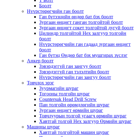
Т Болт
Боолт
Нүүрстөрөгчийн ган боолт
Ган бүтээцийн өндөр бат бэх боолт
Зургаан өнцөгт ганган толгойтой боолт
Зургаан өнцөгт сокет толгойтой дугуй боолт
Цилиндр толгойтой Hex залгуур толгойн
боолт
Нүүрстөрөгчийн ган гадаад зургаан өнцөгт
боолт
Ган бүтэц Өндөр бат бэх мушгирах зүслэг
Анкер боолт
Зэвэрдэггүй ган зангуу боолт
Зэвэрдэггүй ган тэлэлтийн боолт
Нүүрстөрөгчийн ган зангуу боолт
Товчлох эрэг
Зуурмагийн шураг
Тогооны толгойн шураг
Countersuk Head Drill Screw
Пан толгойн өрөмдлөгийн шураг
Зургаан өнцөгт өрмийн шураг
Товчлуурын толгой угаагч өрмийн шураг
Хавтгай толгой Hex залгуур Өрмийн шураг
Машины шураг
Хавтгай толгойтой машин шураг