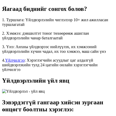
Яагаад биднийг сонгох болов?
1. Туршлага: Үйлдвэрлэлийн чиглэлээр 10+ жил ажилласан
туршлагатай
2. Хэмжээ: дэвшилтэт тоног төхөөрөмж ашиглан
үйлдвэрлэлийн чанар баталгаатай
3. Үнэ: Анхны үйлдвэрээс нийлүүлэх, их хэмжээний
үйлдвэрлэлийн хүчин чадал, их тоо хэмжээ, маш сайн үнэ
4.
Үйлчилгээ
: Хэрэглэгчийн асуудлыг цаг алдалгүй
шийдвэрлэхийн тулд 24 цагийн онлайн хэрэглэгчийн
үйлчилгээ
Үйлдвэрлэлийн үйл явц
Зэвэрдэггүй гангаар хийсэн зургаан
өнцөгт боолтны хэрэглээ: