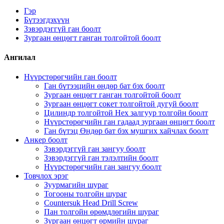
Гэр
Бүтээгдэхүүн
Зэвэрдэггүй ган боолт
Зургаан өнцөгт ганган толгойтой боолт
Ангилал
Нүүрстөрөгчийн ган боолт
Ган бүтээцийн өндөр бат бэх боолт
Зургаан өнцөгт ганган толгойтой боолт
Зургаан өнцөгт сокет толгойтой дугуй боолт
Цилиндр толгойтой Hex залгуур толгойн боолт
Нүүрстөрөгчийн ган гадаад зургаан өнцөгт боолт
Ган бүтэц Өндөр бат бэх мушгих хайчлах боолт
Анкер боолт
Зэвэрдэггүй ган зангуу боолт
Зэвэрдэггүй ган тэлэлтийн боолт
Нүүрстөрөгчийн ган зангуу боолт
Товчлох эрэг
Зуурмагийн шураг
Тогооны толгойн шураг
Countersuk Head Drill Screw
Пан толгойн өрөмдлөгийн шураг
Зургаан өнцөгт өрмийн шураг