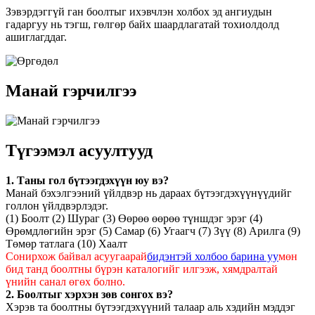
Зэвэрдэггүй ган боолтыг ихэвчлэн холбох эд ангиудын
гадаргуу нь тэгш, гөлгөр байх шаардлагатай тохиолдолд
ашиглагддаг.
Манай гэрчилгээ
Түгээмэл асуултууд
1. Таны гол бүтээгдэхүүн юу вэ?
Манай бэхэлгээний үйлдвэр нь дараах бүтээгдэхүүнүүдийг
голлон үйлдвэрлэдэг.
(1) Боолт (2) Шураг (3) Өөрөө өөрөө түншдэг эрэг (4)
Өрөмдлөгийн эрэг (5) Самар (6) Угаагч (7) Зүү (8) Арилга (9)
Төмөр татлага (10) Хаалт
Сонирхож байвал асуугаарай
бидэнтэй холбоо барина уу
мөн
бид танд боолтны бүрэн каталогийг илгээж, хямдралтай
үнийн санал өгөх болно.
2. Боолтыг хэрхэн зөв сонгох вэ?
Хэрэв та боолтны бүтээгдэхүүний талаар аль хэдийн мэддэг