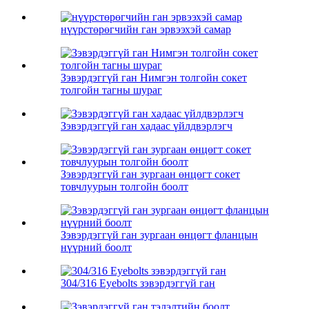
нүүрстөрөгчийн ган эрвээхэй самар
Зэвэрдэггүй ган Нимгэн толгойн сокет
толгойн тагны шураг
Зэвэрдэггүй ган хадаас үйлдвэрлэгч
Зэвэрдэггүй ган зургаан өнцөгт сокет
товчлуурын толгойн боолт
Зэвэрдэггүй ган зургаан өнцөгт фланцын
нүүрний боолт
304/316 Eyebolts зэвэрдэггүй ган