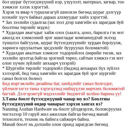
бол шураг бүтээгдэхүүний нэр, үзүүлэлт, материал, загвар, тоо
хэмжээг хэлэх хэрэгтэй.
Хэрэв та ямар ч туршлагагүй шинэхэн бөгөөд шураг дэлгүүр
нээхийг хүсч байвал дараах алхмуудыг хийх хэрэгтэй.
* Зах зээлийн судалгаа (зах зээл дээр хамгийн их зарагдаж буй
боолтны төрлийг мэдэх)
* Худалдан авагчдыг хайж олох (хаалга, цонх, барилга гэх мэт
ажилд их хэмжээний эрэг ашигладаг компаниудтай эхлээд
түншлэл байгуулж, шураг бүтээгдэхүүнийг хурдан борлуулж,
хөрөнгө оруулалтын эрсдэлийг бууруулах боломжтой)
* Худалдан авалтын хэмжээг тодорхойлох (өөрийн төсөв, зах
зээлийн эрэлтэд байгаа эрэгний төрөл, сайтын хэмжээ гэх мэт
олон хүчин зүйлийг анхаарч үзээрэй)
* Шургийн төрлийг тодорхойл (бидэнд анхаарах бүх зүйлээ
хэлээрэй, бид танд хамгийн их зарагдаж буй эрэг шургийг
санал болгох болно)
Бид мэргэжлийн дизайны баг, шийдлийг санал болгодог,
үйлчилгээгээ таны хэрэгцээнд нийцүүлэн өөрчлөх боломжтой
багтай. Дэлгэрэнгүй мэдээллийг бидэнтэй холбоо барина уу!
3.Таны боолт бүтээгдэхүүний чанар юу вэ? Боолтны
бүтээгдэхүүний өндөр чанарыг хэрхэн хангах вэ?
Nanning Aozhan Hardware нь боолт үйлдвэрлэх, боловсруулах
чиглэлээр 10 гаруй жил ажиллаж байгаа бөгөөд манай
технологи, техник нь байнга сайжирч байна.
Манай боолт нь дэлхийн олон оронд зарагдсан бөгөөд