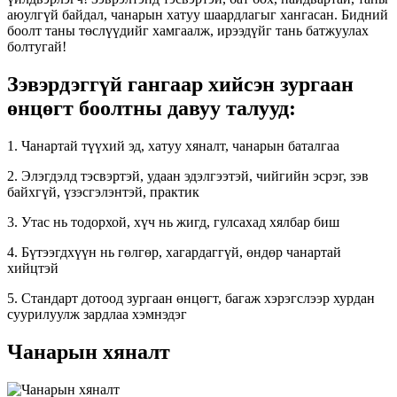
аюулгүй байдал, чанарын хатуу шаардлагыг хангасан. Бидний
боолт таны төслүүдийг хамгаалж, ирээдүйг тань батжуулах
болтугай!
Зэвэрдэггүй гангаар хийсэн зургаан
өнцөгт боолтны давуу талууд:
1. Чанартай түүхий эд, хатуу хяналт, чанарын баталгаа
2. Элэгдэлд тэсвэртэй, удаан эдэлгээтэй, чийгийн эсрэг, зэв
байхгүй, үзэсгэлэнтэй, практик
3. Утас нь тодорхой, хүч нь жигд, гулсахад хялбар биш
4. Бүтээгдхүүн нь гөлгөр, хагардаггүй, өндөр чанартай
хийцтэй
5. Стандарт дотоод зургаан өнцөгт, багаж хэрэгслээр хурдан
суурилуулж зардлаа хэмнэдэг
Чанарын хяналт