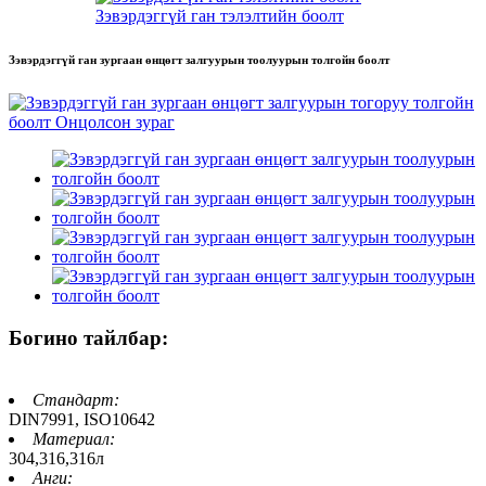
Зэвэрдэггүй ган тэлэлтийн боолт
Зэвэрдэггүй ган зургаан өнцөгт залгуурын тоолуурын толгойн боолт
Богино тайлбар:
Стандарт:
DIN7991, ISO10642
Материал:
304,316,316л
Анги: