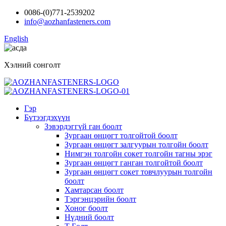
0086-(0)771-2539202
info@aozhanfasteners.com
English
Хэлний сонголт
Гэр
Бүтээгдэхүүн
Зэвэрдэггүй ган боолт
Зургаан өнцөгт толгойтой боолт
Зургаан өнцөгт залгуурын толгойн боолт
Нимгэн толгойн сокет толгойн тагны эрэг
Зургаан өнцөгт ганган толгойтой боолт
Зургаан өнцөгт сокет товчлуурын толгойн
боолт
Хамтарсан боолт
Тэргэнцэрийн боолт
Хоног боолт
Нүдний боолт