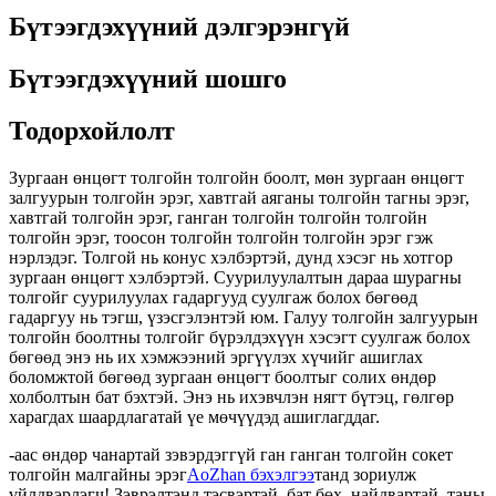
Бүтээгдэхүүний дэлгэрэнгүй
Бүтээгдэхүүний шошго
Тодорхойлолт
Зургаан өнцөгт толгойн толгойн боолт, мөн зургаан өнцөгт
залгуурын толгойн эрэг, хавтгай аяганы толгойн тагны эрэг,
хавтгай толгойн эрэг, ганган толгойн толгойн толгойн
толгойн эрэг, тоосон толгойн толгойн толгойн эрэг гэж
нэрлэдэг. Толгой нь конус хэлбэртэй, дунд хэсэг нь хотгор
зургаан өнцөгт хэлбэртэй. Суурилуулалтын дараа шурагны
толгойг суурилуулах гадаргууд суулгаж болох бөгөөд
гадаргуу нь тэгш, үзэсгэлэнтэй юм. Галуу толгойн залгуурын
толгойн боолтны толгойг бүрэлдэхүүн хэсэгт суулгаж болох
бөгөөд энэ нь их хэмжээний эргүүлэх хүчийг ашиглах
боломжтой бөгөөд зургаан өнцөгт боолтыг солих өндөр
холболтын бат бэхтэй. Энэ нь ихэвчлэн нягт бүтэц, гөлгөр
харагдах шаардлагатай үе мөчүүдэд ашиглагддаг.
-аас өндөр чанартай зэвэрдэггүй ган ганган толгойн сокет
толгойн малгайны эрэг
AoZhan бэхэлгээ
танд зориулж
үйлдвэрлэгч! Зэврэлтэнд тэсвэртэй, бат бөх, найдвартай, таны