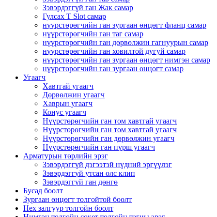
Зэвэрдэггүй ган Жак самар
Гулсах T Slot самар
нүүрстөрөгчийн ган зургаан өнцөгт фланц самар
нүүрстөрөгчийн ган таг самар
нүүрстөрөгчийн ган дөрвөлжин гагнуурын самар
нүүрстөрөгчийн ган ховилтой дугуй самар
нүүрстөрөгчийн ган зургаан өнцөгт нимгэн самар
нүүрстөрөгчийн ган зургаан өнцөгт самар
Угаагч
Хавтгай угаагч
Дөрвөлжин угаагч
Хаврын угаагч
Конус угаагч
Нүүрстөрөгчийн ган том хавтгай угаагч
Нүүрстөрөгчийн ган том хавтгай угаагч
Нүүрстөрөгчийн ган дөрвөлжин угаагч
Нүүрстөрөгчийн ган пүрш угаагч
Арматурын төрлийн эрэг
Зэвэрдэггүй дэгээтэй нүдний эргүүлэг
Зэвэрдэггүй утсан олс клип
Зэвэрдэггүй ган дөнгө
Бусад боолт
Зургаан өнцөгт толгойтой боолт
Hex залгуур толгойн боолт
Нимгэн толгойн сокет толгойн тагны эрэг