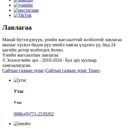
Лавлагаа
Манай бүтээгдэхүүн, үнийн жагсаалттай холбоотой лавлагаа
авахыг хүсвэл бидэн рүү имэйл хаягаа үлдээнэ үү, бид 24
цагийн дотор холбогдох болно.
Үнийн жагсаалтын лавлагаа
© Зохиогчийн эрх - 2010-2024 : Бүх эрх хуулиар
хамгаалагдсан.
Сайтын газрын зураг
-
Сайтын газрын зураг Транс
-
Утас
Утас
0086-(0)771-2539202