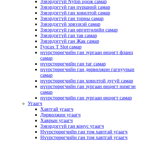
Зэвэрдэггүй Nylon цоож самар
Зэвэрдэггүй ган пүршний самар
Зэвэрдэггүй ган ховилтой самар
Зэвэрдэггүй ган торны самар
Зэвэрдэггүй эрвээхэй самар
Зэвэрдэггүй ган өргөтгөлийн самар
Зэвэрдэггүй ган тав самар
Зэвэрдэггүй ган Жак самар
Гулсах T Slot самар
нүүрстөрөгчийн ган зургаан өнцөгт фланц
самар
нүүрстөрөгчийн ган таг самар
нүүрстөрөгчийн ган дөрвөлжин гагнуурын
самар
нүүрстөрөгчийн ган ховилтой дугуй самар
нүүрстөрөгчийн ган зургаан өнцөгт нимгэн
самар
нүүрстөрөгчийн ган зургаан өнцөгт самар
Угаагч
Хавтгай угаагч
Дөрвөлжин угаагч
Хаврын угаагч
Зэвэрдэггүй ган конус угаагч
Нүүрстөрөгчийн ган том хавтгай угаагч
Нүүрстөрөгчийн ган том хавтгай угаагч