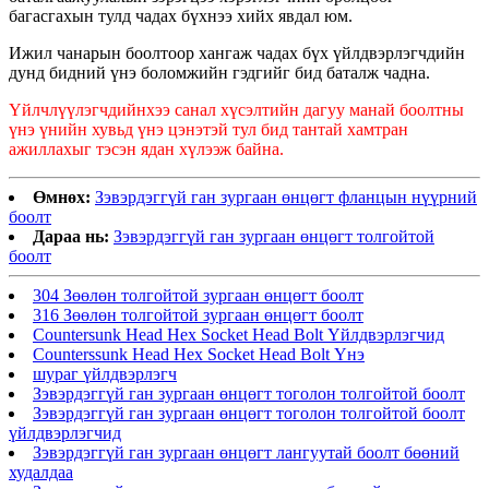
багасгахын тулд чадах бүхнээ хийх явдал юм.
Ижил чанарын боолтоор хангаж чадах бүх үйлдвэрлэгчдийн
дунд бидний үнэ боломжийн гэдгийг бид баталж чадна.
Үйлчлүүлэгчдийнхээ санал хүсэлтийн дагуу манай боолтны
үнэ үнийн хувьд үнэ цэнэтэй тул бид тантай хамтран
ажиллахыг тэсэн ядан хүлээж байна.
Өмнөх:
Зэвэрдэггүй ган зургаан өнцөгт фланцын нүүрний
боолт
Дараа нь:
Зэвэрдэггүй ган зургаан өнцөгт толгойтой
боолт
304 Зөөлөн толгойтой зургаан өнцөгт боолт
316 Зөөлөн толгойтой зургаан өнцөгт боолт
Countersunk Head Hex Socket Head Bolt Үйлдвэрлэгчид
Counterssunk Head Hex Socket Head Bolt Үнэ
шураг үйлдвэрлэгч
Зэвэрдэггүй ган зургаан өнцөгт тоголон толгойтой боолт
Зэвэрдэггүй ган зургаан өнцөгт тоголон толгойтой боолт
үйлдвэрлэгчид
Зэвэрдэггүй ган зургаан өнцөгт лангуутай боолт бөөний
худалдаа