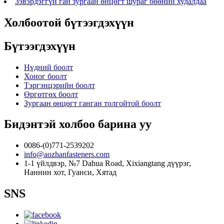
Зэвэрдэггүй ган зургаан өнцөгт шураг бөөний худалдаа
Холбоотой бүтээгдэхүүн
Бүтээгдэхүүн
Нүдний боолт
Хоног боолт
Тэргэнцэрийн боолт
Өргөтгөх боолт
Зургаан өнцөгт ганган толгойтой боолт
Бидэнтэй холбоо барина уу
0086-(0)771-2539202
info@aozhanfasteners.com
1-1 үйлдвэр, №7 Dahua Road, Xixiangtang дүүрэг,
Наннин хот, Гуанси, Хятад
SNS