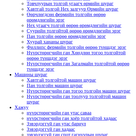
Товчлуурын толгой угаагч өрмийн шураг
Хавтгай толгой Hex залгуур Өрмийн шураг
Өөрчлөгдсөн фермийн толгойн өөрөө
өрөмдлөгийн эрэг
Hex угаагч толгой өөрөө өрөмдлөгийн шураг
Суурийн толгойтой өөрөө өрөмдлөгийн эрэг
Пан толгойн өөрөө өрөмдлөгийн эрэг
Хуурай хананы шураг
Филлипс фермийн толгойн өөрөө түншдэг эрэг
Нүүрстөрөгчийн ган Хөндлөн тогоо толгойтой
өөрөө түншдэг эрэг
Нүүрстөрөгчийн ган Загалмайн толгойтой өөрөө
түншдэг эрэг
Машины шураг
Хавтгай толгойтой машин шураг
Пан толгойн машин шураг
Нүүрстөрөгчийн ган тогоо толгойн машин шураг
Нүүрстөрөгчийн ган тоолуур толгойтой машин
шураг
Хажуу
нүүрстөрөгчийн ган утас саваа
нүүрстөрөгчийн ган хоёр толгойтой хадаас
Зэвэрдэггүй ган утас бариул
Зэвэрдэггүй ган хадаас
зэвэрдэггүй ган спот гагнуурын шураг