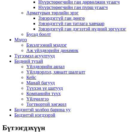
Нүүрстөрөгчийн ган дөрвөлжин угаагч
Нүүрстөрөгчийн ган пүрш угаагч
Арматурын төрлийн эрэг
Зэвэрдэггүй ган дөнгө
Зэвэрдэггүй ган татлага хавчаар
Зэвэрдэггүй ган дэгээтэй нүдний эргүүлэг
Бусад боолт
Мэдээ
Бэхэлгээний мэдлэг
Аж үйлдвэрийн динамик
Түгээмэл асуултууд
Бидний тухай
Үйлдвэрийн аялал
Үйлдвэрлэл, хяналт шалгалт
Кейс
Манай багууд
Түүхэн үе шатууд
Компанийн түүх
Үйлчилгээ
Тогтвортой хөгжил
Бидэнтэй холбоо барина уу
Бидэнтэй нэгдээрэй
Бүтээгдэхүүн