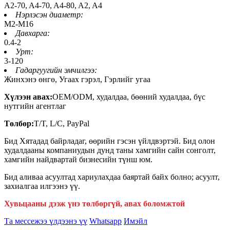
A2-70, A4-70, A4-80, A2, A4
Нэрлэсэн диаметр:
М2-М16
Давхарга:
0.4-2
Урт:
3-120
Гадаргуугийн эмчилгээ:
Жинхэнэ өнгө, Угаах гэрэл, Гэрлийг угаа
Хүлээн авах:
OEM/ODM, худалдаа, бөөний худалдаа, бүс
нутгийн агентлаг
Төлбөр:
T/T, L/C, PayPal
Бид Хятадад байрладаг, өөрийн гэсэн үйлдвэртэй. Бид олон
худалдааны компаниудын дунд таны хамгийн сайн сонголт,
хамгийн найдвартай бизнесийн түнш юм.
Бид аливаа асуултад хариулахдаа баяртай байх болно; асуулт,
захиалгаа илгээнэ үү.
Хувьцааны дээж үнэ төлбөргүй, авах боломжтой
Та мессежээ үлдээнэ үү
Whatsapp
Имэйл