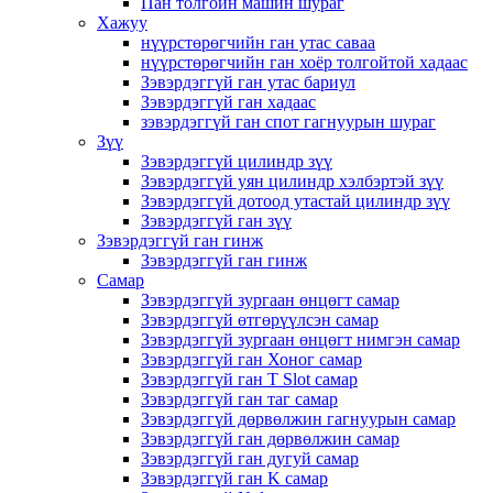
Пан толгойн машин шураг
Хажуу
нүүрстөрөгчийн ган утас саваа
нүүрстөрөгчийн ган хоёр толгойтой хадаас
Зэвэрдэггүй ган утас бариул
Зэвэрдэггүй ган хадаас
зэвэрдэггүй ган спот гагнуурын шураг
Зүү
Зэвэрдэггүй цилиндр зүү
Зэвэрдэггүй уян цилиндр хэлбэртэй зүү
Зэвэрдэггүй дотоод утастай цилиндр зүү
Зэвэрдэггүй ган зүү
Зэвэрдэггүй ган гинж
Зэвэрдэггүй ган гинж
Самар
Зэвэрдэггүй зургаан өнцөгт самар
Зэвэрдэггүй өтгөрүүлсэн самар
Зэвэрдэггүй зургаан өнцөгт нимгэн самар
Зэвэрдэггүй ган Хоног самар
Зэвэрдэггүй ган T Slot самар
Зэвэрдэггүй ган таг самар
Зэвэрдэггүй дөрвөлжин гагнуурын самар
Зэвэрдэггүй ган дөрвөлжин самар
Зэвэрдэггүй ган дугуй самар
Зэвэрдэггүй ган K самар