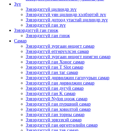
Зүү
Зэвэрдэггүй цилиндр зүү
Зэвэрдэггүй уян цилиндр хэлбэртэй зүү
Зэвэрдэггүй дотоод утастай цилиндр зүү
Зэвэрдэггүй ган зүү
Зэвэрдэггүй ган гинж
Зэвэрдэггүй ган гинж
Самар
Зэвэрдэггүй зургаан өнцөгт самар
Зэвэрдэггүй өтгөрүүлсэн самар
Зэвэрдэггүй зургаан өнцөгт нимгэн самар
Зэвэрдэггүй ган Хоног самар
Зэвэрдэггүй ган T Slot самар
Зэвэрдэггүй ган таг самар
Зэвэрдэггүй дөрвөлжин гагнуурын самар
Зэвэрдэггүй ган дөрвөлжин самар
Зэвэрдэггүй ган дугуй самар
Зэвэрдэггүй ган K самар
Зэвэрдэггүй Nylon цоож самар
Зэвэрдэггүй ган пүршний самар
Зэвэрдэггүй ган ховилтой самар
Зэвэрдэггүй ган торны самар
Зэвэрдэггүй эрвээхэй самар
Зэвэрдэггүй ган өргөтгөлийн самар
Зэвэрдэггүй ган тав самар