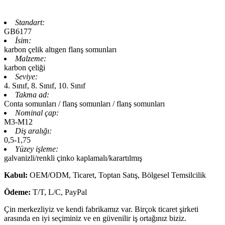
Standart:
GB6177
İsim:
karbon çelik altıgen flanş somunları
Malzeme:
karbon çeliği
Seviye:
4. Sınıf, 8. Sınıf, 10. Sınıf
Takma ad:
Conta somunları / flanş somunları / flanş somunları
Nominal çap:
M3-M12
Diş aralığı:
0,5-1,75
Yüzey işleme:
galvanizli/renkli çinko kaplamalı/karartılmış
Kabul:
OEM/ODM, Ticaret, Toptan Satış, Bölgesel Temsilcilik
Ödeme:
T/T, L/C, PayPal
Çin merkezliyiz ve kendi fabrikamız var. Birçok ticaret şirketi
arasında en iyi seçiminiz ve en güvenilir iş ortağınız biziz.