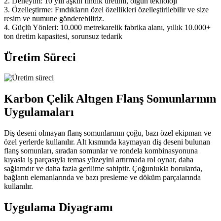
2. Deneyim: 10 yılı aşkın fındık üretimi, olgun teknoloji
3. Özelleştirme: Fındıkların özel özellikleri özelleştirilebilir ve size
resim ve numune gönderebiliriz.
4. Güçlü Yönleri: 10.000 metrekarelik fabrika alanı, yıllık 10.000+
ton üretim kapasitesi, sorunsuz tedarik
Üretim Süreci
Karbon Çelik Altıgen Flanş Somunlarının
Uygulamaları
Diş deseni olmayan flanş somunlarının çoğu, bazı özel ekipman ve
özel yerlerde kullanılır. Alt kısmında kaymayan diş deseni bulunan
flanş somunları, sıradan somunlar ve rondela kombinasyonuna
kıyasla iş parçasıyla temas yüzeyini artırmada rol oynar, daha
sağlamdır ve daha fazla gerilime sahiptir. Çoğunlukla borularda,
bağlantı elemanlarında ve bazı presleme ve döküm parçalarında
kullanılır.
Uygulama Diyagramı