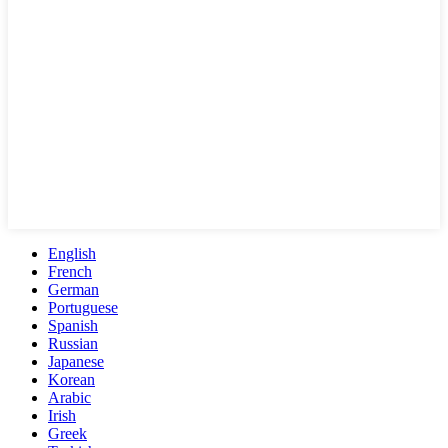
English
French
German
Portuguese
Spanish
Russian
Japanese
Korean
Arabic
Irish
Greek