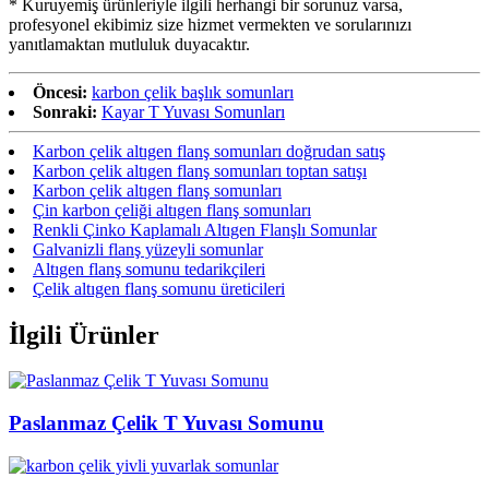
* Kuruyemiş ürünleriyle ilgili herhangi bir sorunuz varsa,
profesyonel ekibimiz size hizmet vermekten ve sorularınızı
yanıtlamaktan mutluluk duyacaktır.
Öncesi:
karbon çelik başlık somunları
Sonraki:
Kayar T Yuvası Somunları
Karbon çelik altıgen flanş somunları doğrudan satış
Karbon çelik altıgen flanş somunları toptan satışı
Karbon çelik altıgen flanş somunları
Çin karbon çeliği altıgen flanş somunları
Renkli Çinko Kaplamalı Altıgen Flanşlı Somunlar
Galvanizli flanş yüzeyli somunlar
Altıgen flanş somunu tedarikçileri
Çelik altıgen flanş somunu üreticileri
İlgili Ürünler
Paslanmaz Çelik T Yuvası Somunu