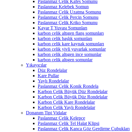
Paslanmaz Çelik Kafes Somunu
Paslanmaz Kelebek Somun
Paslanmaz Çelik Uzatma Somunu
Paslanmaz Çelik Perçin Somunu
Paslanmaz Çelik Kriko Somunu
Kayar T Yuvası Somunları
karbon çelik altıgen flanş somunları
karbon çelik başlık somunları
karbon çelik kare kaynak somunları
karbon çelik yivli yuvarlak somunlar
karbon çelik altıgen ince somunlar
karbon çelik altıgen somunlar
Yıkayıcılar
Düz Rondelalar
Kare Pullar
Yaylı Rondelalar
Paslanmaz Çelik Konik Rondela
Karbon Çelik Büyük Düz Rondelalar
Karbon Çelik Büyük Düz Rondelalar
Karbon Çelik Kare Rondelalar
Karbon Çelik Yaylı Rondelalar
Donanım Tipi Vidalar
Paslanmaz Çelik Kelepçe
Paslanmaz Çelik Tel Halat Klipsi
Paslanmaz Çelik Kanca Göz Gerdirme Çubukları