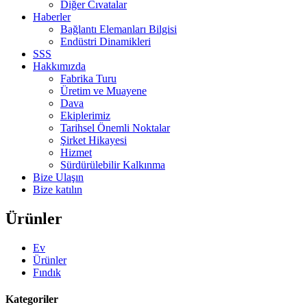
Diğer Cıvatalar
Haberler
Bağlantı Elemanları Bilgisi
Endüstri Dinamikleri
SSS
Hakkımızda
Fabrika Turu
Üretim ve Muayene
Dava
Ekiplerimiz
Tarihsel Önemli Noktalar
Şirket Hikayesi
Hizmet
Sürdürülebilir Kalkınma
Bize Ulaşın
Bize katılın
Ürünler
Ev
Ürünler
Fındık
Kategoriler