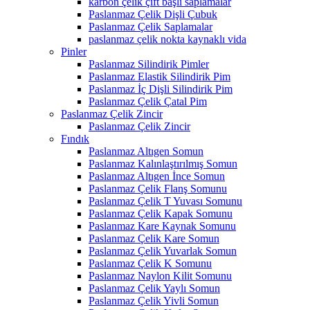
karbon çelik çift başlı saplamalar
Paslanmaz Çelik Dişli Çubuk
Paslanmaz Çelik Saplamalar
paslanmaz çelik nokta kaynaklı vida
Pinler
Paslanmaz Silindirik Pimler
Paslanmaz Elastik Silindirik Pim
Paslanmaz İç Dişli Silindirik Pim
Paslanmaz Çelik Çatal Pim
Paslanmaz Çelik Zincir
Paslanmaz Çelik Zincir
Fındık
Paslanmaz Altıgen Somun
Paslanmaz Kalınlaştırılmış Somun
Paslanmaz Altıgen İnce Somun
Paslanmaz Çelik Flanş Somunu
Paslanmaz Çelik T Yuvası Somunu
Paslanmaz Çelik Kapak Somunu
Paslanmaz Kare Kaynak Somunu
Paslanmaz Çelik Kare Somun
Paslanmaz Çelik Yuvarlak Somun
Paslanmaz Çelik K Somunu
Paslanmaz Naylon Kilit Somunu
Paslanmaz Çelik Yaylı Somun
Paslanmaz Çelik Yivli Somun