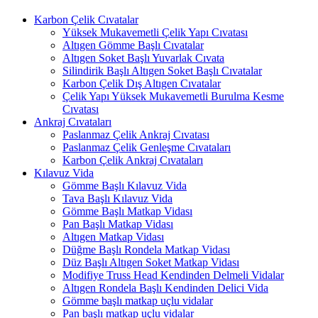
Karbon Çelik Cıvatalar
Yüksek Mukavemetli Çelik Yapı Cıvatası
Altıgen Gömme Başlı Cıvatalar
Altıgen Soket Başlı Yuvarlak Cıvata
Silindirik Başlı Altıgen Soket Başlı Cıvatalar
Karbon Çelik Dış Altıgen Cıvatalar
Çelik Yapı Yüksek Mukavemetli Burulma Kesme
Cıvatası
Ankraj Cıvataları
Paslanmaz Çelik Ankraj Cıvatası
Paslanmaz Çelik Genleşme Cıvataları
Karbon Çelik Ankraj Cıvataları
Kılavuz Vida
Gömme Başlı Kılavuz Vida
Tava Başlı Kılavuz Vida
Gömme Başlı Matkap Vidası
Pan Başlı Matkap Vidası
Altıgen Matkap Vidası
Düğme Başlı Rondela Matkap Vidası
Düz Başlı Altıgen Soket Matkap Vidası
Modifiye Truss Head Kendinden Delmeli Vidalar
Altıgen Rondela Başlı Kendinden Delici Vida
Gömme başlı matkap uçlu vidalar
Pan başlı matkap uçlu vidalar