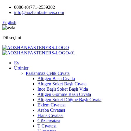
0086-(0)771-2539202
info@aozhanfasteners.com
English
Dil seçimi
Ev
Ürünler
Paslanmaz Çelik Cıvata
Altıgen Başlı Cıvata
Altıgen Soket Başlı Cıvata
İnce Başlı Soket Başlı Vida
Altıgen Gömme Başlı Cıvata
Altıgen Soket Düğme Başlı Cıvata
Eklem Cıvatası
Araba Cıvatası
Flanş Cıvatası
Göz cıvatası
T Cıvatası