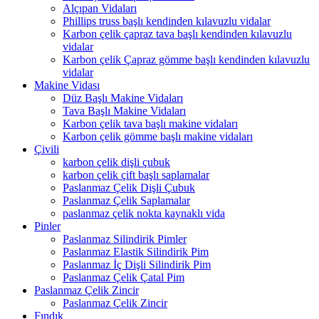
Alçıpan Vidaları
Phillips truss başlı kendinden kılavuzlu vidalar
Karbon çelik çapraz tava başlı kendinden kılavuzlu
vidalar
Karbon çelik Çapraz gömme başlı kendinden kılavuzlu
vidalar
Makine Vidası
Düz Başlı Makine Vidaları
Tava Başlı Makine Vidaları
Karbon çelik tava başlı makine vidaları
Karbon çelik gömme başlı makine vidaları
Çivili
karbon çelik dişli çubuk
karbon çelik çift başlı saplamalar
Paslanmaz Çelik Dişli Çubuk
Paslanmaz Çelik Saplamalar
paslanmaz çelik nokta kaynaklı vida
Pinler
Paslanmaz Silindirik Pimler
Paslanmaz Elastik Silindirik Pim
Paslanmaz İç Dişli Silindirik Pim
Paslanmaz Çelik Çatal Pim
Paslanmaz Çelik Zincir
Paslanmaz Çelik Zincir
Fındık