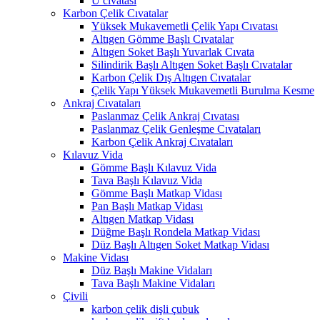
U cıvatası
Karbon Çelik Cıvatalar
Yüksek Mukavemetli Çelik Yapı Cıvatası
Altıgen Gömme Başlı Cıvatalar
Altıgen Soket Başlı Yuvarlak Cıvata
Silindirik Başlı Altıgen Soket Başlı Cıvatalar
Karbon Çelik Dış Altıgen Cıvatalar
Çelik Yapı Yüksek Mukavemetli Burulma Kesme
Ankraj Cıvataları
Paslanmaz Çelik Ankraj Cıvatası
Paslanmaz Çelik Genleşme Cıvataları
Karbon Çelik Ankraj Cıvataları
Kılavuz Vida
Gömme Başlı Kılavuz Vida
Tava Başlı Kılavuz Vida
Gömme Başlı Matkap Vidası
Pan Başlı Matkap Vidası
Altıgen Matkap Vidası
Düğme Başlı Rondela Matkap Vidası
Düz Başlı Altıgen Soket Matkap Vidası
Makine Vidası
Düz Başlı Makine Vidaları
Tava Başlı Makine Vidaları
Çivili
karbon çelik dişli çubuk