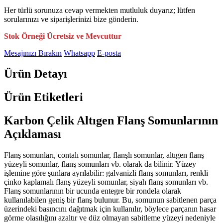
Her türlü sorunuza cevap vermekten mutluluk duyarız; lütfen
sorularınızı ve siparişlerinizi bize gönderin.
Stok Örneği Ücretsiz ve Mevcuttur
Mesajınızı Bırakın
Whatsapp
E-posta
Ürün Detayı
Ürün Etiketleri
Karbon Çelik Altıgen Flanş Somunlarının
Açıklaması
Flanş somunları, contalı somunlar, flanşlı somunlar, altıgen flanş
yüzeyli somunlar, flanş somunları vb. olarak da bilinir. Yüzey
işlemine göre şunlara ayrılabilir: galvanizli flanş somunları, renkli
çinko kaplamalı flanş yüzeyli somunlar, siyah flanş somunları vb.
Flanş somunlarının bir ucunda entegre bir rondela olarak
kullanılabilen geniş bir flanş bulunur. Bu, somunun sabitlenen parça
üzerindeki basıncını dağıtmak için kullanılır, böylece parçanın hasar
görme olasılığını azaltır ve düz olmayan sabitleme yüzeyi nedeniyle