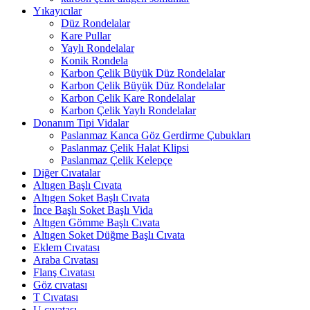
Yıkayıcılar
Düz Rondelalar
Kare Pullar
Yaylı Rondelalar
Konik Rondela
Karbon Çelik Büyük Düz Rondelalar
Karbon Çelik Büyük Düz Rondelalar
Karbon Çelik Kare Rondelalar
Karbon Çelik Yaylı Rondelalar
Donanım Tipi Vidalar
Paslanmaz Kanca Göz Gerdirme Çubukları
Paslanmaz Çelik Halat Klipsi
Paslanmaz Çelik Kelepçe
Diğer Cıvatalar
Altıgen Başlı Cıvata
Altıgen Soket Başlı Cıvata
İnce Başlı Soket Başlı Vida
Altıgen Gömme Başlı Cıvata
Altıgen Soket Düğme Başlı Cıvata
Eklem Cıvatası
Araba Cıvatası
Flanş Cıvatası
Göz cıvatası
T Cıvatası
U cıvatası