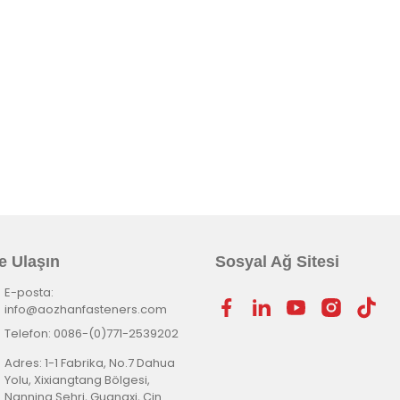
e Ulaşın
Sosyal Ağ Sitesi
E-posta:
info@aozhanfasteners.com
Telefon: 0086-(0)771-2539202
Adres: 1-1 Fabrika, No.7 Dahua
Yolu, Xixiangtang Bölgesi,
Nanning Şehri, Guangxi, Çin