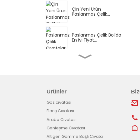
Çin Yeni Ürün
Paslanmaz Çelik...
Paslanmaz Çelik Bol'da
En İyi Fiyat...
Fabrika toptan
Paslanmaz Çelik...
İyi tasarlanmış
Ürünler
Biz
Paslanmaz Çelik Göz...
Göz cıvatası
Flanş Cıvatası
Yüksek çözünürlüklü
Paslanmaz Çelik E...
Araba Cıvatası
Genleşme Cıvatası
Altıgen Gömme Başlı Cıvata
2022 Son Tasarım 316l