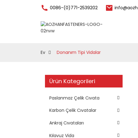
0086-(0)771-2539202
info@aozh
Donanım Tipi Vid
Ev
Ev
Donanım Tipi Vidalar
Ürün Kategorileri
Paslanmaz Çelik Cıvata
Karbon Çelik Cıvatalar
Ankraj Cıvataları
Kılavuz Vida