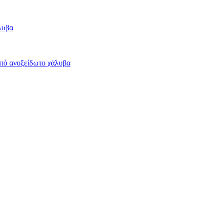
λυβα
πό ανοξείδωτο χάλυβα