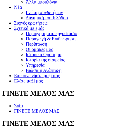
Άλλα μπουλόνια
Νέα
Γνώση συνδετήρων
Δυναμική του Κλάδου
Συχνές ερωτήσεις
Σχετικά με εμάς
Περιήγηση στο εργοστάσιο
Παραγωγή & Επιθεώρηση
Περίπτωση
Οι ομάδες μας
Ιστορικά Ορόσημα
Ιστορία της εταιρείας
Υπηρεσία
Βιώσιμη Ανάπτυξη
Επικοινωνήστε μαζί μας
Ελάτε μαζί μας
ΓΙΝΕΤΕ ΜΕΛΟΣ ΜΑΣ
Σπίτι
ΓΙΝΕΤΕ ΜΕΛΟΣ ΜΑΣ
ΓΙΝΕΤΕ ΜΕΛΟΣ ΜΑΣ