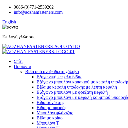
0086-(0)771-2539202
info@aozhanfasteners.com
English
Επιλογή γλώσσας
Σπίτι
Προϊόντα
Βίδα από ανοξείδωτο χάλυβα
Εξαγωνική κεφαλή βίδας
Εξάγωνο μπουλόνι καπακιού με κεφαλή υποδοχή
Βίδα με κεφαλή υποδοχής με λεπτή κεφαλή
Εξάγωνο μπουλόνι με φρεζάτη κεφαλή
Εξάγωνο μπουλόνι με κεφαλή κουμπιού υποδοχή
Βίδα σύνδεσης
Βίδα μεταφοράς
Μπουλόνι φλάντζας
Βίδα με κρίκο
Μπουλόνι Τ