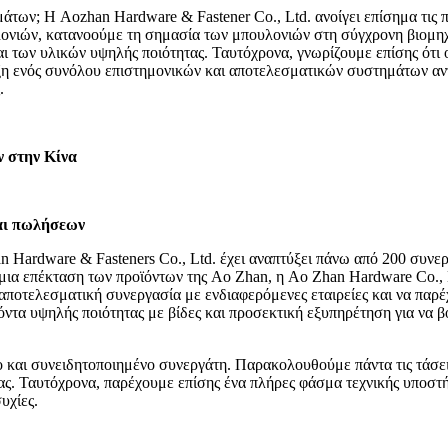
των; Η Aozhan Hardware & Fastener Co., Ltd. ανοίγει επίσημα τις π
ονιών, κατανοούμε τη σημασία των μπουλονιών στη σύγχρονη βιομηχα
ι των υλικών υψηλής ποιότητας. Ταυτόχρονα, γνωρίζουμε επίσης ότι 
υξη ενός συνόλου επιστημονικών και αποτελεσματικών συστημάτων αν
.
 στην Κίνα
αι πωλήσεων
an Hardware & Fasteners Co., Ltd. έχει αναπτύξει πάνω από 200 συν
όσμια επέκταση των προϊόντων της Ao Zhan, η Ao Zhan Hardware Co.
αποτελεσματική συνεργασία με ενδιαφερόμενες εταιρείες και να παρέ
όντα υψηλής ποιότητας με βίδες και προσεκτική εξυπηρέτηση για να
ο και συνειδητοποιημένο συνεργάτη. Παρακολουθούμε πάντα τις τάσει
ς. Ταυτόχρονα, παρέχουμε επίσης ένα πλήρες φάσμα τεχνικής υποστήρ
υχίες.