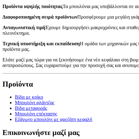
Προϊόντα υψηλής ποιότητας
Τα μπουλόνια μας υποβάλλονται σε αυσ
Διαφοροποιημένη σειρά προϊόντων
Προσφέρουμε μια μεγάλη γκάμα
Ανταγωνιστική τιμή
Έχουμε δημιουργήσει μακροχρόνιες και σταθερ
πλεονέκτημα.
Τεχνική υποστήριξη και εκπαίδευση
Η ομάδα των μηχανικών μας θ
προϊόντα μας.
Ελάτε μαζί μας τώρα για να ξεκινήσουμε ένα νέο κεφάλαιο στη βιο
αντιπροσώπους. Σας ευχαριστούμε για την προσοχή σας και ανυπομ
Προϊόντα
Βίδα με κρίκο
Μπουλόνι φλάντζας
Βίδα μεταφοράς
Μπουλόνι επέκτασης
Εξάγωνο μπουλόνι με φρεζάτη κεφαλή
Επικοινωνήστε μαζί μας