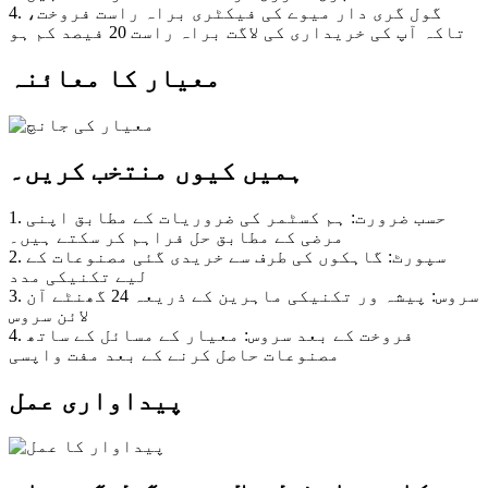
4. گول گری دار میوے کی فیکٹری براہ راست فروخت،
تاکہ آپ کی خریداری کی لاگت براہ راست 20 فیصد کم ہو
معیار کا معائنہ
ہمیں کیوں منتخب کریں۔
1. حسب ضرورت: ہم کسٹمر کی ضروریات کے مطابق اپنی
مرضی کے مطابق حل فراہم کر سکتے ہیں۔
2. سپورٹ: گاہکوں کی طرف سے خریدی گئی مصنوعات کے
لیے تکنیکی مدد
3. سروس: پیشہ ور تکنیکی ماہرین کے ذریعہ 24 گھنٹے آن
لائن سروس
4. فروخت کے بعد سروس: معیار کے مسائل کے ساتھ
مصنوعات حاصل کرنے کے بعد مفت واپسی
پیداواری عمل