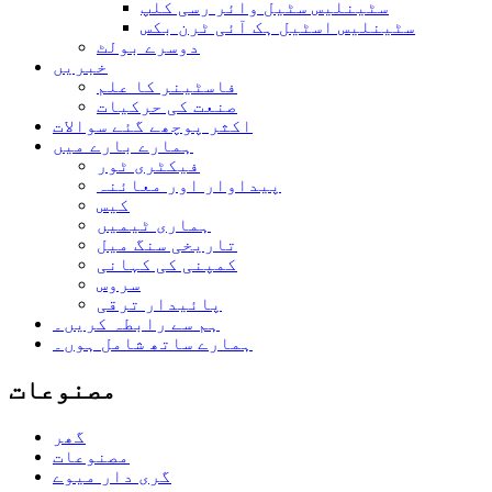
سٹینلیس سٹیل وائر رسی کلپ
سٹینلیس اسٹیل ہک آئی ٹرن بکس
دوسرے بولٹ
خبریں
فاسٹینر کا علم
صنعت کی حرکیات
اکثر پوچھے گئے سوالات
ہمارے بارے میں
فیکٹری ٹور
پیداوار اور معائنہ
کیس
ہماری ٹیمیں
تاریخی سنگ میل
کمپنی کی کہانی
سروس
پائیدار ترقی
ہم سے رابطہ کریں۔
ہمارے ساتھ شامل ہوں۔
مصنوعات
گھر
مصنوعات
گری دار میوے