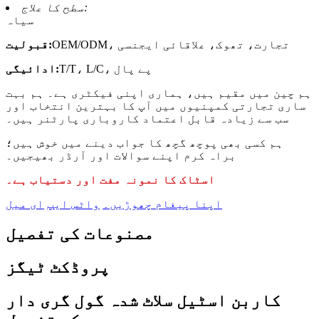
سطح کا علاج:
سیاہ
OEM/ODM، تجارت، تھوک، علاقائی ایجنسی
قبولیت:
T/T، L/C، پے پال
ادائیگی:
ہم چین میں مقیم ہیں، ہماری اپنی فیکٹری ہے۔ ہم بہت
ساری تجارتی کمپنیوں میں آپ کا بہترین انتخاب اور
سب سے زیادہ قابل اعتماد کاروباری پارٹنر ہیں۔
ہم کسی بھی پوچھ گچھ کا جواب دینے میں خوش ہیں؛
براہ کرم اپنے سوالات اور آرڈر بھیجیں۔
اسٹاک کا نمونہ مفت اور دستیاب ہے۔
اپنا پیغام چھوڑیں۔
واٹس ایپ
ای میل
مصنوعات کی تفصیل
پروڈکٹ ٹیگز
کاربن اسٹیل سلاٹ شدہ گول گری دار