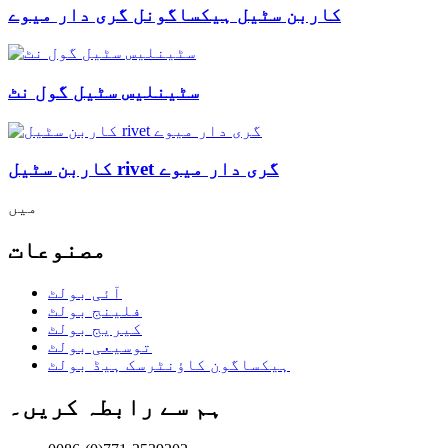
کاربن سٹیل ہیکساگونل گری دار میوے
سٹینلیس سٹیل گول نٹ
کاربن سٹیل rivet گری دار میوے
میں
مصنوعات
آئی بولٹ
فلینج بولٹ
کیریج بولٹ
توسیعی بولٹ
ہیکساگون کاؤنٹرسک ہیڈ بولٹ
ہم سے رابطہ کریں۔