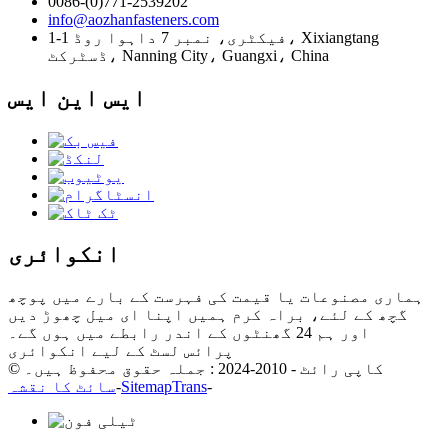
0086-(0)771-2539202
info@aozhanfasteners.com
1-1 فیکٹری، نمبر 7 داہوا روڈ، Xixiangtang
ڈسٹرکٹ، Nanning City، Guangxi، China
ایس این ایس
انکوائری
ہماری مصنوعات یا قیمت کی فہرست کے بارے میں پوچھ
گچھ کے لئے، براہ کرم ہمیں اپنا ای میل چھوڑ دیں
اور ہم 24 گھنٹوں کے اندر رابطے میں ہوں گے۔
پرائس لسٹ کے لیے انکوائری
© کاپی رائٹ - 2010-2024 : جملہ حقوق محفوظ ہیں۔
-
SitemapTrans
-
سائٹ کا نقشہ