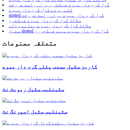
گول گری دار میوے فیکٹری براہ راست فروخت
کٹے ہوئے گول گری دار میوے
slotted گول گری دار میوے براہ راست فروخت
سلاٹڈ گول گری دار میوے فیکٹری
سلاٹڈ گول گری دار میوے بنانے والے
سٹیل slotted گول گری دار میوے مینوفیکچررز
متعلقہ مصنوعات
کاربن سٹیل مسدس پتلی گری دار میوے
سٹینلیس سٹیل ریویٹ نٹ
سٹینلیس سٹیل اسپرنگ نٹ