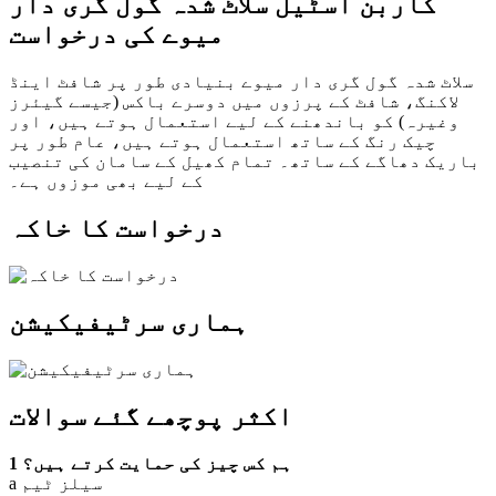
کاربن اسٹیل سلاٹ شدہ گول گری دار
میوے کی درخواست
سلاٹ شدہ گول گری دار میوے بنیادی طور پر شافٹ اینڈ
لاکنگ، شافٹ کے پرزوں میں دوسرے باکس (جیسے گیئرز
وغیرہ) کو باندھنے کے لیے استعمال ہوتے ہیں، اور
چیک رنگ کے ساتھ استعمال ہوتے ہیں، عام طور پر
باریک دھاگے کے ساتھ۔ تمام کھیل کے سامان کی تنصیب
کے لیے بھی موزوں ہے۔
درخواست کا خاکہ
ہماری سرٹیفیکیشن
اکثر پوچھے گئے سوالات
1 ہم کس چیز کی حمایت کرتے ہیں؟
a سیلز ٹیم