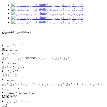
مختصر تفصیل:
معیاری:
جی بی 812
نام:
کاربن سٹیل slotted گول گری دار میوے
مواد:
کاربن سٹیل
گریڈ:
4.8 گریڈ
عرف:
سٹاپ نٹ، کالے گول گری دار میوے، کٹے ہوئے گول گری
دار میوے
برائے نام قطر:
M10-M60
دانت کی پچ:
1-2