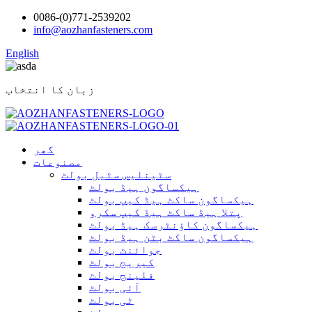
0086-(0)771-2539202
info@aozhanfasteners.com
English
زبان کا انتخاب
گھر
مصنوعات
سٹینلیس سٹیل بولٹ
ہیکساگون ہیڈ بولٹ
ہیکساگون ساکٹ ہیڈ کیپ بولٹ
پتلا ہیڈ ساکٹ ہیڈ کیپ سکرو
ہیکساگون کاؤنٹرسک ہیڈ بولٹ
ہیکساگون ساکٹ بٹن ہیڈ بولٹ
جوائنٹ بولٹ
کیریج بولٹ
فلینج بولٹ
آئی بولٹ
ٹی بولٹ