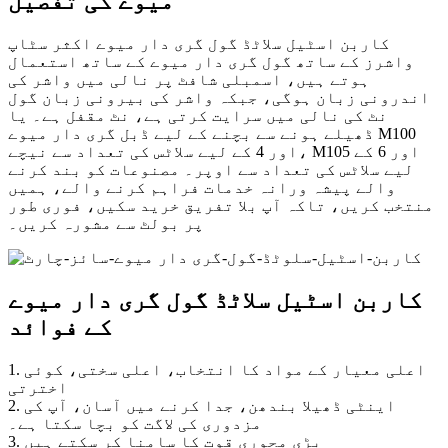
میوے کی تفصیل
کاربن اسٹیل سلاٹڈ گول گری دار میوے اکثر سٹاپ
واشرز کے ساتھ گول گری دار میوے کے ساتھ استعمال
ہوتے ہیں، اسمبلی شافٹ پر نالی میں واشر کی
اندرونی زبان ہوگی، جبکہ واشر کی بیرونی زبان گول
نٹ کی نالی میں سرایت کرتی ہے، نٹ مقفل ہے۔ یا
ڈھیلے ہونے سے بچنے کے لیے ڈبل گری دار میوے M100
اور 4 کے لیے سلاٹس کی تعداد سے نیچے، M105 اور 6 کے
لیے سلاٹس کی تعداد سے اوپر۔ مصنوعات کو بند کرنے
والے پیشہ ورانہ خدمات فراہم کرنے والے، ہمیں
منتخب کریں، تاکہ آپ بلا تفریق خرید سکیں، فوری طور
پر بولٹ سے مشورہ کریں۔
کاربن اسٹیل سلاٹڈ گول گری دار میوے
کے فوائد
1. اعلی معیار کے مواد کا انتخاب، اعلی سختی، کوئی
اخترتی
2. اینٹی ڈھیلا بندھن، جدا کرنے میں آسان، آپ کی
مزدوری کی لاگت کو بچا سکتا ہے۔
3. بڑی محوری قوت کا سامنا کر سکتے ہیں