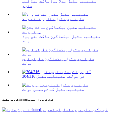
سٹینلیس سٹیل پتلا ہیڈ ساکٹ ہیڈ کیپ
سکرو
سٹینلیس سٹیل سٹڈز بنانے والا
سٹینلیس سٹیل ہیکساگون ساکٹ بٹن ہیڈ
بولٹ
سٹینلیس سٹیل ہیکساگون فلینج فیس
بولٹ
304/316 آئی بولٹس سٹینلیس سٹیل
سٹینلیس سٹیل کے توسیعی بولٹ
کاربن سٹیل slotted گول گری دار میوے