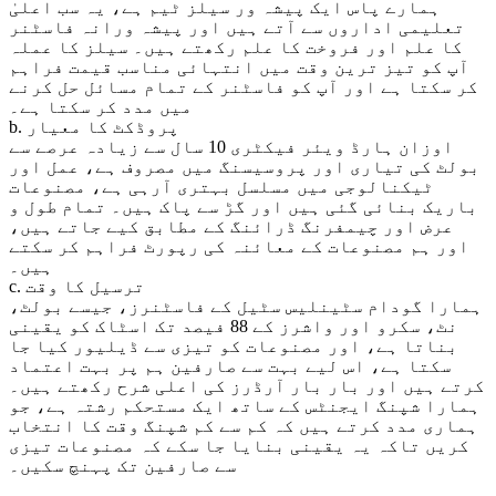
ہمارے پاس ایک پیشہ ور سیلز ٹیم ہے، یہ سب اعلیٰ
تعلیمی اداروں سے آتے ہیں اور پیشہ ورانہ فاسٹنر
کا علم اور فروخت کا علم رکھتے ہیں۔ سیلز کا عملہ
آپ کو تیز ترین وقت میں انتہائی مناسب قیمت فراہم
کر سکتا ہے اور آپ کو فاسٹنر کے تمام مسائل حل کرنے
میں مدد کر سکتا ہے۔
b. پروڈکٹ کا معیار
اوزان ہارڈ ویئر فیکٹری 10 سال سے زیادہ عرصے سے
بولٹ کی تیاری اور پروسیسنگ میں مصروف ہے، عمل اور
ٹیکنالوجی میں مسلسل بہتری آرہی ہے، مصنوعات
باریک بنائی گئی ہیں اور گڑ سے پاک ہیں۔ تمام طول و
عرض اور چیمفرنگ ڈرائنگ کے مطابق کیے جاتے ہیں،
اور ہم مصنوعات کے معائنہ کی رپورٹ فراہم کر سکتے
ہیں۔
c. ترسیل کا وقت
ہمارا گودام سٹینلیس سٹیل کے فاسٹنرز، جیسے بولٹ،
نٹ، سکرو اور واشرز کے 88 فیصد تک اسٹاک کو یقینی
بناتا ہے، اور مصنوعات کو تیزی سے ڈیلیور کیا جا
سکتا ہے، اس لیے بہت سے صارفین ہم پر بہت اعتماد
کرتے ہیں اور بار بار آرڈرز کی اعلی شرح رکھتے ہیں۔
ہمارا شپنگ ایجنٹس کے ساتھ ایک مستحکم رشتہ ہے، جو
ہماری مدد کرتے ہیں کہ کم سے کم شپنگ وقت کا انتخاب
کریں تاکہ یہ یقینی بنایا جا سکے کہ مصنوعات تیزی
سے صارفین تک پہنچ سکیں۔