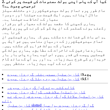
2. کیا آپ کے پاس اپنی بولٹ مصنوعات کی قیمت پر کوئی
ترجیحی چھوٹ ہے؟
عام طور پر، تمام بولٹ مینوفیکچررز دو مختلف سیلز
ماڈل اپناتے ہیں، ایک قیمت سے جیتنا اور دوسرا
معیار کے لحاظ سے جیتنا ہے۔
ہماری کمپنی کا مقصد بولٹ کے معیار کو برقرار
رکھتے ہوئے کسٹمر کے ان پٹ کو کم کرنے کی پوری کوشش
کرنا ہے۔
ہم اس بات کی ضمانت دے سکتے ہیں کہ ہماری قیمتیں ان
تمام مینوفیکچررز کے درمیان مناسب ہیں جو ایک ہی
معیار کے بولٹ فراہم کر سکتے ہیں۔
ہمارے صارفین کے تاثرات کے مطابق، ہماری بولٹ کی
قیمتیں پیسے کی قدر ہیں، اس لیے ہمارے پاس بار بار
خریداری کی شرح بہت زیادہ ہے اور ہم آپ کے ساتھ کام
کرنے کے لیے بہت زیادہ منتظر ہیں۔
پچھلا:
کاربن سٹیل مسدس پتلی گری دار میوے
اگلا:
کاربن سٹیل مربع ویلڈ گری دار میوے
کالے کٹے ہوئے گول گری دار میوے۔
کاربن اسٹیل سلاٹ شدہ گول گری دار میوے
کاربن اسٹیل سلاٹڈ گول گری دار میوے فراہم کرنے
والے
کاربن سٹیل slotted گول گری دار میوے ہول سیل
چائنا کاربن سٹیل سلاٹڈ گول گری دار میوے