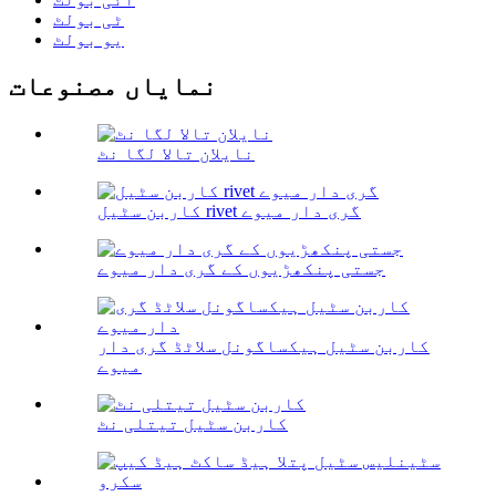
ٹی بولٹ
یو بولٹ
نمایاں مصنوعات
نایلان تالا لگا نٹ
کاربن سٹیل rivet گری دار میوے
جستی پنکھڑیوں کے گری دار میوے
کاربن سٹیل ہیکساگونل سلاٹڈ گری دار
میوے
کاربن سٹیل تیتلی نٹ