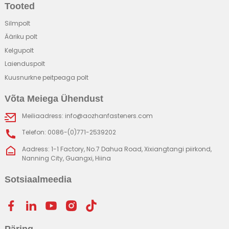
Tooted
Silmpolt
Ääriku polt
Kelgupolt
Laienduspolt
Kuusnurkne peitpeaga polt
Võta Meiega Ühendust
Meiliaadress: info@aozhanfasteners.com
Telefon: 0086-(0)771-2539202
Aadress: 1-1 Factory, No.7 Dahua Road, Xixiangtangi piirkond,
Nanning City, Guangxi, Hiina
Sotsiaalmeedia
Päring