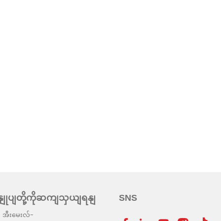
နျုပျတို့ကိုဆကျသှယျရနျ
SNS
အီးမေးလ်-