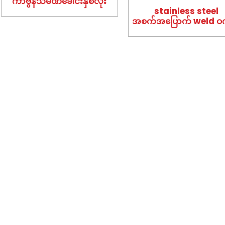
ကာဗွန်သံမဏိခေါင်းနှစ်လုံး
stainless steel
အစက်အပြောက် weld ဝ