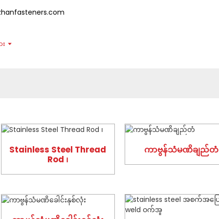
zhanfasteners.com
ား
သတင်း
အမေးအဖြေများ
ကြှနျုပျတို့အကွောငျး
Stainless Steel Thread
ကာဗွန်သံမဏိချည်တံ
Rod ၊