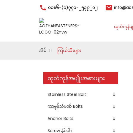
၀၀၈၆-(၀)၇၇၁-၂၅၃၉၂၀၂
info@ao
ကြယ်သီးများ
အိမ်
ထုတ်ကုန်မျ
အိမ်
ကြယ်သီးများ
ထုတ်ကုန်အမျိုးအစားများ
Stainless Steel Bolt
ကာဗွန်သံမဏိ Bolts
Anchor Bolts
Screw နှိပ်ပါ။