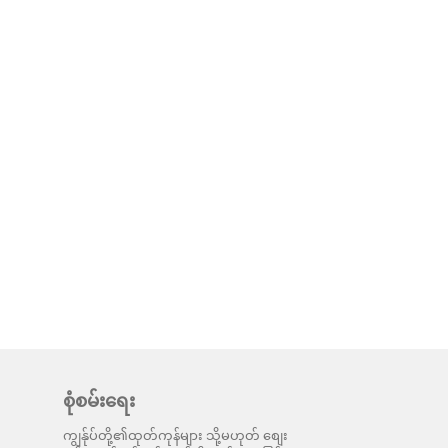
စုံစမ်းရေး
ကျွန်ုပ်တို့၏ထုတ်ကုန်များ သို့မဟုတ် စျေး