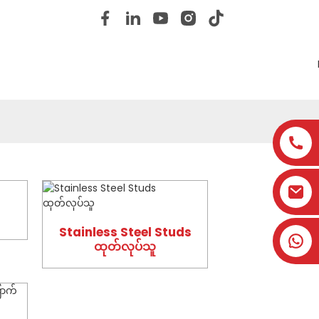
ကြှနျုပျတို့ကိုဆကျသှယျရနျ
ကျွန်တော်တို့နဲ့အတူပါဝင်ပါ
Stainless Steel Studs
ထုတ်လုပ်သူ