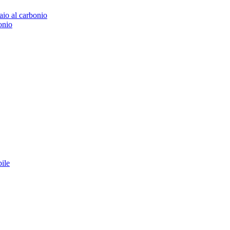
iaio al carbonio
bonio
bile