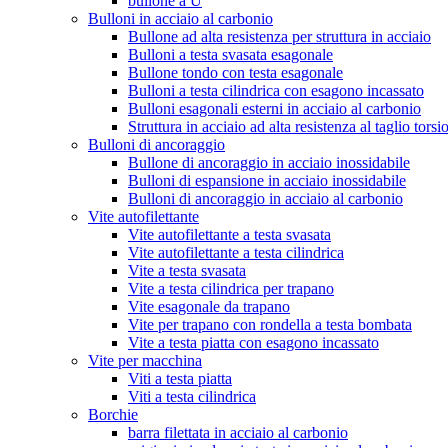
bullone a U
Bulloni in acciaio al carbonio
Bullone ad alta resistenza per struttura in acciaio
Bulloni a testa svasata esagonale
Bullone tondo con testa esagonale
Bulloni a testa cilindrica con esagono incassato
Bulloni esagonali esterni in acciaio al carbonio
Struttura in acciaio ad alta resistenza al taglio torsi
Bulloni di ancoraggio
Bullone di ancoraggio in acciaio inossidabile
Bulloni di espansione in acciaio inossidabile
Bulloni di ancoraggio in acciaio al carbonio
Vite autofilettante
Vite autofilettante a testa svasata
Vite autofilettante a testa cilindrica
Vite a testa svasata
Vite a testa cilindrica per trapano
Vite esagonale da trapano
Vite per trapano con rondella a testa bombata
Vite a testa piatta con esagono incassato
Vite per macchina
Viti a testa piatta
Viti a testa cilindrica
Borchie
barra filettata in acciaio al carbonio