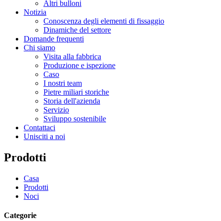
Altri bulloni
Notizia
Conoscenza degli elementi di fissaggio
Dinamiche del settore
Domande frequenti
Chi siamo
Visita alla fabbrica
Produzione e ispezione
Caso
I nostri team
Pietre miliari storiche
Storia dell'azienda
Servizio
Sviluppo sostenibile
Contattaci
Unisciti a noi
Prodotti
Casa
Prodotti
Noci
Categorie