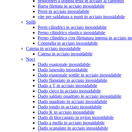
prigionieri a doppia testa in acciaio al carbonio
Barra filettata in acciaio inossidabile
Perni in acciaio inossidabile
vite per saldatura a punti in acciaio inossidabile
Spilli
Perni cilindrici in acciaio inossidabile
Perno cilindrico elastico inossidabile
Perno cilindrico con filettatura interna in acciaio in
Coppiglia in acciaio inossidabile
Catena in acciaio inossidabile
Catena in acciaio inossidabile
Noci
Dado esagonale inossidabile
Dado ispessito inossidabile
Dado esagonale sottile in acciaio inossidabile
Dado flangiato in acciaio inossidabile
Dado a T in acciaio inossidabile
Dado cieco in acciaio inossidabile
Dado saldato quadrato in acciaio inossidabile
Dado quadrato in acciaio inossidabile
Dado tondo in acciaio inossidabile
Dado K in acciaio inossidabile
Dado di bloccaggio in nylon inossidabile
Dado a molla in acciaio inossidabile
Dado scanalato in acciaio inossidabile