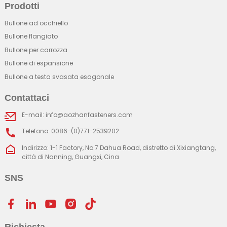
Prodotti
Bullone ad occhiello
Bullone flangiato
Bullone per carrozza
Bullone di espansione
Bullone a testa svasata esagonale
Contattaci
E-mail: info@aozhanfasteners.com
Telefono: 0086-(0)771-2539202
Indirizzo: 1-1 Factory, No.7 Dahua Road, distretto di Xixiangtang,
città di Nanning, Guangxi, Cina
SNS
Richiesta