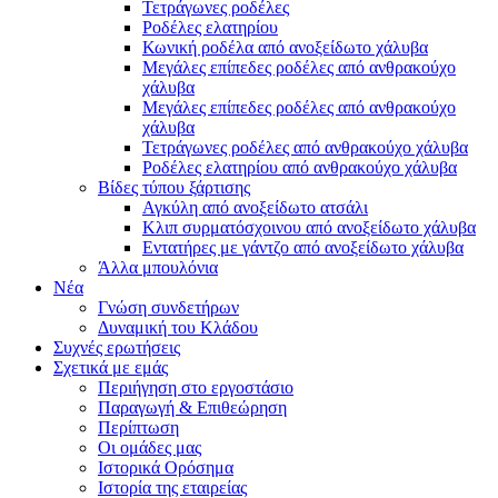
Τετράγωνες ροδέλες
Ροδέλες ελατηρίου
Κωνική ροδέλα από ανοξείδωτο χάλυβα
Μεγάλες επίπεδες ροδέλες από ανθρακούχο
χάλυβα
Μεγάλες επίπεδες ροδέλες από ανθρακούχο
χάλυβα
Τετράγωνες ροδέλες από ανθρακούχο χάλυβα
Ροδέλες ελατηρίου από ανθρακούχο χάλυβα
Βίδες τύπου ξάρτισης
Αγκύλη από ανοξείδωτο ατσάλι
Κλιπ συρματόσχοινου από ανοξείδωτο χάλυβα
Εντατήρες με γάντζο από ανοξείδωτο χάλυβα
Άλλα μπουλόνια
Νέα
Γνώση συνδετήρων
Δυναμική του Κλάδου
Συχνές ερωτήσεις
Σχετικά με εμάς
Περιήγηση στο εργοστάσιο
Παραγωγή & Επιθεώρηση
Περίπτωση
Οι ομάδες μας
Ιστορικά Ορόσημα
Ιστορία της εταιρείας