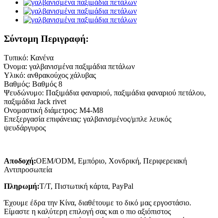
Σύντομη Περιγραφή:
Τυπικό: Κανένα
Όνομα: γαλβανισμένα παξιμάδια πετάλων
Υλικό: ανθρακούχος χάλυβας
Βαθμός: Βαθμός 8
Ψευδώνυμο: Παξιμάδια φαναριού, παξιμάδια φαναριού πετάλου,
παξιμάδια Jack rivet
Ονομαστική διάμετρος: M4-M8
Επεξεργασία επιφάνειας: γαλβανισμένος/μπλε λευκός
ψευδάργυρος
Αποδοχή:
OEM/ODM, Εμπόριο, Χονδρική, Περιφερειακή
Αντιπροσωπεία
Πληρωμή:
T/T, Πιστωτική κάρτα, PayPal
Έχουμε έδρα την Κίνα, διαθέτουμε το δικό μας εργοστάσιο.
Είμαστε η καλύτερη επιλογή σας και ο πιο αξιόπιστος