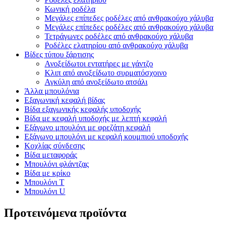
Κωνική ροδέλα
Μεγάλες επίπεδες ροδέλες από ανθρακούχο χάλυβα
Μεγάλες επίπεδες ροδέλες από ανθρακούχο χάλυβα
Τετράγωνες ροδέλες από ανθρακούχο χάλυβα
Ροδέλες ελατηρίου από ανθρακούχο χάλυβα
Βίδες τύπου ξάρτισης
Ανοξείδωτοι εντατήρες με γάντζο
Κλιπ από ανοξείδωτο συρματόσχοινο
Αγκύλη από ανοξείδωτο ατσάλι
Άλλα μπουλόνια
Εξαγωνική κεφαλή βίδας
Βίδα εξαγωνικής κεφαλής υποδοχής
Βίδα με κεφαλή υποδοχής με λεπτή κεφαλή
Εξάγωνο μπουλόνι με φρεζάτη κεφαλή
Εξάγωνο μπουλόνι με κεφαλή κουμπιού υποδοχής
Κοχλίας σύνδεσης
Βίδα μεταφοράς
Μπουλόνι φλάντζας
Βίδα με κρίκο
Μπουλόνι Τ
Μπουλόνι U
Προτεινόμενα προϊόντα