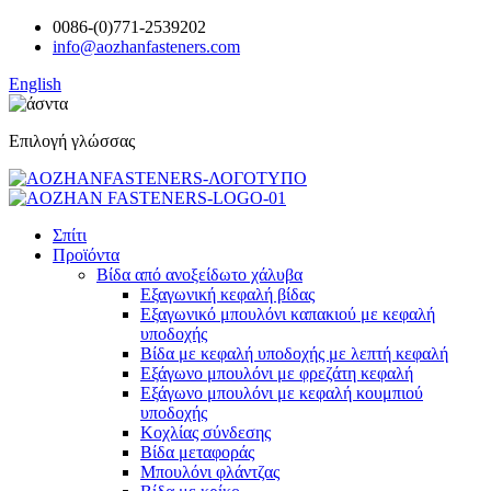
0086-(0)771-2539202
info@aozhanfasteners.com
English
Επιλογή γλώσσας
Σπίτι
Προϊόντα
Βίδα από ανοξείδωτο χάλυβα
Εξαγωνική κεφαλή βίδας
Εξαγωνικό μπουλόνι καπακιού με κεφαλή
υποδοχής
Βίδα με κεφαλή υποδοχής με λεπτή κεφαλή
Εξάγωνο μπουλόνι με φρεζάτη κεφαλή
Εξάγωνο μπουλόνι με κεφαλή κουμπιού
υποδοχής
Κοχλίας σύνδεσης
Βίδα μεταφοράς
Μπουλόνι φλάντζας