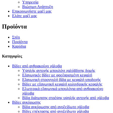
Υπηρεσία
Βιώσιμη Ανάπτυξη
Επικοινωνήστε μαζί μας
Ελάτε μαζί μας
Προϊόντα
Σπίτι
Προϊόντα
Καρύδια
Κατηγορίες
Βίδες από ανθρακούχο χάλυβα
Υψηλής αντοχής μπουλόνι χαλύβδινης δομής
Εξαγωνικές βίδες με φρεζαρισμένη κεφαλή
Εξαγωνική στρογγυλή βίδα με κεφαλή υποδοχής
Βίδες με εξαγωνική κεφαλή κυλινδρικής κεφαλής
Εξωτερικά εξαγωνικά μπουλόνια από ανθρακούχο
χάλυβα
Βίδα διάτμησης στρέψης υψηλής αντοχής από χάλυβα
Βίδες αγκύρωσης
Βίδα αγκύρωσης από ανοξείδωτο χάλυβα
Βίδες επέκτασης από ανοξείδωτο χάλυβα