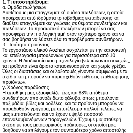
1. Τι υποστηρίζουμε;
α. Ομάδα πωλήσεων
Διαθέτουμε μια επαγγελματική ομάδα πωλήσεων, η οποία
προέρχεται από ιδρύματα τριτοβάθμιας εκπαίδευσης και
διαθέτει επαγγελματικές γνώσεις σε θέματα συνδετήρων και
πωλήσεων. Το προσωπικό πωλήσεων μπορεί να σας
προσφέρει την πιο λογική τιμή στον ταχύτερο χρόνο και να
σας βοηθήσει να λύσετε όλα τα προβλήματα συνδετήρων.
β. Ποιότητα προϊόντος
Το εργοστάσιο υλικού Aozhan ασχολείται με την κατασκευή
και επεξεργασία μπουλονιών για περισσότερα από 10
χρόνια. Η διαδικασία και η τεχνολογία βελτιώνονται συνεχώς,
τα προϊόντα είναι άριστα κατασκευασμένα και χωρίς γρέζια.
Όλες οι διαστάσεις και οι λοξοτομές γίνονται σύμφωνα με τα
σχέδια και μπορούν να παρασχεθούν εκθέσεις επιθεώρησης
προϊόντων.
γ. Χρόνος παράδοσης
Η αποθήκη μας εξασφαλίζει έως και 88% απόθεμα
συνδετήρων από ανοξείδωτο χάλυβα, όπως μπουλόνια,
παξιμάδια, βίδες και ροδέλες, και τα προϊόντα μπορούν να
παραδοθούν γρήγορα, με αποτέλεσμα πολλοί πελάτες να
μας εμπιστεύονται και να έχουν υψηλό ποσοστό
επαναλαμβανόμενων παραγγελιών. Έχουμε μια σταθερή
σχέση με τους μεταφορικούς πράκτορες, οι οποίοι μας
βοηθούν να επιλέγουμε τον συντομότερο χρόνο αποστολής