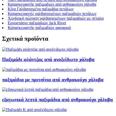
Κατασκευαστής παξιμαδιών από ανθρακούχο χάλυβα
Κίνα Γαλβανισμένα παξιμάδια πετάλων
Κατασκευαστές γαλβανισμένων παξιμαδιών πετάλων
Χονδρική πώληση γαλβανισμένων παξιμαδιών με πέταλα
Εργοστάσιο παξιμαδιών Jack Rivet
Κατασκευαστής παξιμαδιών φαναριού
Σχετικά προϊόντα
Παξιμάδι φλάντζας από ανοξείδωτο χάλυβα
παξιμάδια με πριτσίνια από ανθρακούχο χάλυβα
εξαγωνικά λεπτά παξιμάδια από ανθρακούχο χάλυβα