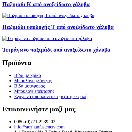
Παξιμάδι K από ανοξείδωτο χάλυβα
Παξιμάδι υποδοχής T από ανοξείδωτο χάλυβα
Τετράγωνο παξιμάδι από ανοξείδωτο χάλυβα
Προϊόντα
Βίδα με κρίκο
Μπουλόνι φλάντζας
Βίδα μεταφοράς
Μπουλόνι επέκτασης
Εξάγωνο μπουλόνι με φρεζάτη κεφαλή
Επικοινωνήστε μαζί μας
0086-(0)771-2539202
info@aozhanfasteners.com