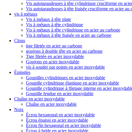
Vis autotaraudeuses à tête cylindrique cruciforme en acie
Vis autotaraudeuses à tête fraisée cruciforme en acier au
vis à métaux
Vis à métaux à tête plate
Vis à métaux à tête cylindrique
Vis à métaux à tête cylindrique en acier au carbone
Vis à métaux à tête fraisée en acier au carbone
Clous
tige filetée en acier au carbone
goujons à double tête en acier au carbone
Tige filetée en acier inoxydable
Goujons en acier inoxydable
vis à souder par points en acier inoxydable
Épingles
Goupilles cylindriques en acier inoxydable
Goupille cylindrique élastique en acier inoxydable
Goupille cylindrique à filetage interne en acier inoxydabl
Goupille fendue en acier inoxydable
Chaîne en acier inoxydable
Chaîne en acier inoxydable
Noix
Écrou hexagonal en acier inoxydable
Écrou épaissi en acier inoxydable
Écrou fin hexagonal en acier inoxydable
Écrou à bride en acier inoxydable