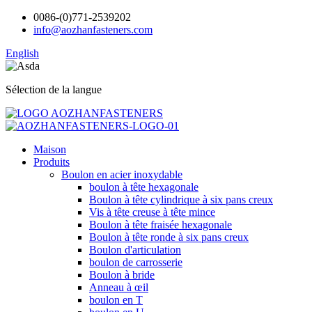
0086-(0)771-2539202
info@aozhanfasteners.com
English
Sélection de la langue
Maison
Produits
Boulon en acier inoxydable
boulon à tête hexagonale
Boulon à tête cylindrique à six pans creux
Vis à tête creuse à tête mince
Boulon à tête fraisée hexagonale
Boulon à tête ronde à six pans creux
Boulon d'articulation
boulon de carrosserie
Boulon à bride
Anneau à œil
boulon en T