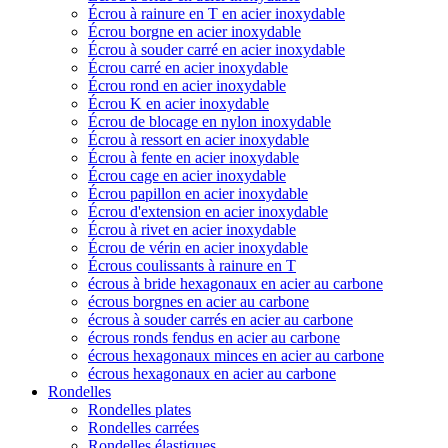
Écrou à rainure en T en acier inoxydable
Écrou borgne en acier inoxydable
Écrou à souder carré en acier inoxydable
Écrou carré en acier inoxydable
Écrou rond en acier inoxydable
Écrou K en acier inoxydable
Écrou de blocage en nylon inoxydable
Écrou à ressort en acier inoxydable
Écrou à fente en acier inoxydable
Écrou cage en acier inoxydable
Écrou papillon en acier inoxydable
Écrou d'extension en acier inoxydable
Écrou à rivet en acier inoxydable
Écrou de vérin en acier inoxydable
Écrous coulissants à rainure en T
écrous à bride hexagonaux en acier au carbone
écrous borgnes en acier au carbone
écrous à souder carrés en acier au carbone
écrous ronds fendus en acier au carbone
écrous hexagonaux minces en acier au carbone
écrous hexagonaux en acier au carbone
Rondelles
Rondelles plates
Rondelles carrées
Rondelles élastiques