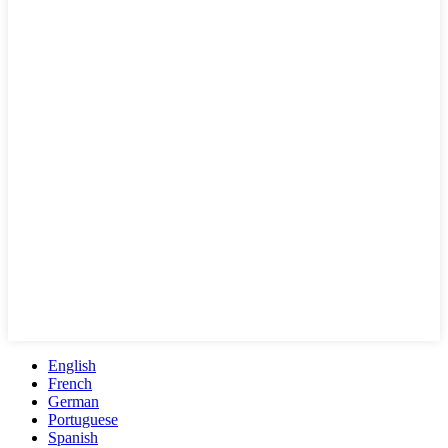
English
French
German
Portuguese
Spanish