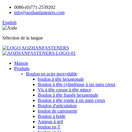
0086-(0)771-2539202
info@aozhanfasteners.com
English
Sélection de la langue
Maison
Produits
Boulon en acier inoxydable
boulon à tête hexagonale
Boulon à tête cylindrique à six pans creux
Vis à tête creuse à tête mince
Boulon à tête fraisée hexagonale
Boulon à tête ronde à six pans creux
Boulon d'articulation
boulon de carrosserie
Boulon à bride
Anneau à œil
boulon en T