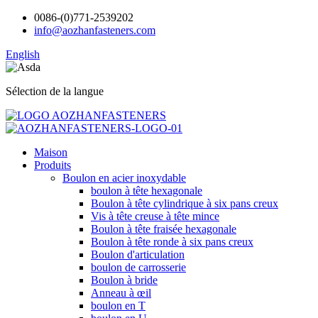
0086-(0)771-2539202
info@aozhanfasteners.com
English
Sélection de la langue
Maison
Produits
Boulon en acier inoxydable
boulon à tête hexagonale
Boulon à tête cylindrique à six pans creux
Vis à tête creuse à tête mince
Boulon à tête fraisée hexagonale
Boulon à tête ronde à six pans creux
Boulon d'articulation
boulon de carrosserie
Boulon à bride
Anneau à œil
boulon en T