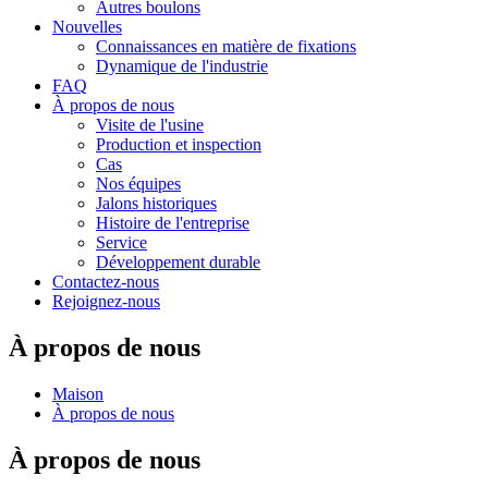
Autres boulons
Nouvelles
Connaissances en matière de fixations
Dynamique de l'industrie
FAQ
À propos de nous
Visite de l'usine
Production et inspection
Cas
Nos équipes
Jalons historiques
Histoire de l'entreprise
Service
Développement durable
Contactez-nous
Rejoignez-nous
À propos de nous
Maison
À propos de nous
À propos de nous