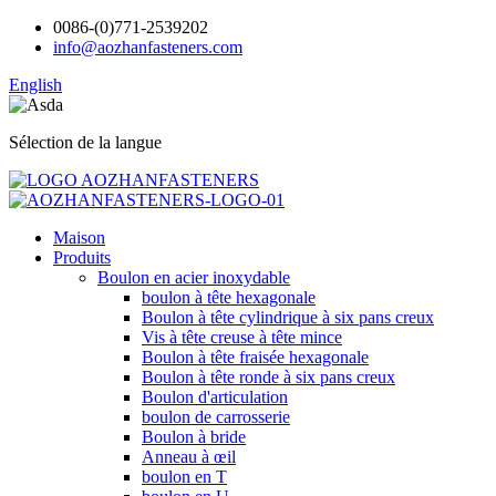
0086-(0)771-2539202
info@aozhanfasteners.com
English
Sélection de la langue
Maison
Produits
Boulon en acier inoxydable
boulon à tête hexagonale
Boulon à tête cylindrique à six pans creux
Vis à tête creuse à tête mince
Boulon à tête fraisée hexagonale
Boulon à tête ronde à six pans creux
Boulon d'articulation
boulon de carrosserie
Boulon à bride
Anneau à œil
boulon en T