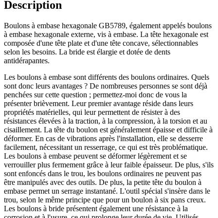
Description
Boulons à embase hexagonale GB5789, également appelés boulons
à embase hexagonale externe, vis à embase. La tête hexagonale est
composée d'une tête plate et d'une tête concave, sélectionnables
selon les besoins. La bride est élargie et dotée de dents
antidérapantes.
Les boulons à embase sont différents des boulons ordinaires. Quels
sont donc leurs avantages ? De nombreuses personnes se sont déjà
penchées sur cette question ; permettez-moi donc de vous la
présenter brièvement. Leur premier avantage réside dans leurs
propriétés matérielles, qui leur permettent de résister à des
résistances élevées à la traction, à la compression, à la torsion et au
cisaillement. La tête du boulon est généralement épaisse et difficile à
déformer. En cas de vibrations après l'installation, elle se desserre
facilement, nécessitant un resserrage, ce qui est très problématique.
Les boulons à embase peuvent se déformer légèrement et se
verrouiller plus fermement grâce à leur faible épaisseur. De plus, s'ils
sont enfoncés dans le trou, les boulons ordinaires ne peuvent pas
être manipulés avec des outils. De plus, la petite tête du boulon à
embase permet un serrage instantané. L'outil spécial s'insère dans le
trou, selon le même principe que pour un boulon à six pans creux.
Les boulons à bride présentent également une résistance à la
corrosion et à l'usure, ce qui prolonge leur durée de vie. Utilisés