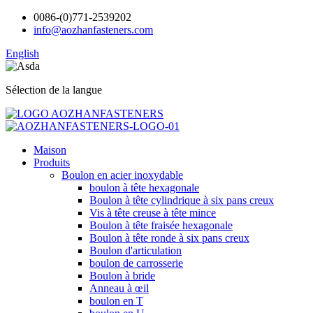
0086-(0)771-2539202
info@aozhanfasteners.com
English
Sélection de la langue
Maison
Produits
Boulon en acier inoxydable
boulon à tête hexagonale
Boulon à tête cylindrique à six pans creux
Vis à tête creuse à tête mince
Boulon à tête fraisée hexagonale
Boulon à tête ronde à six pans creux
Boulon d'articulation
boulon de carrosserie
Boulon à bride
Anneau à œil
boulon en T