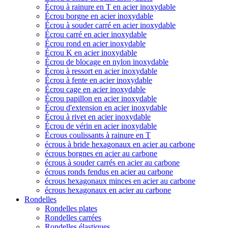
Écrou à rainure en T en acier inoxydable
Écrou borgne en acier inoxydable
Écrou à souder carré en acier inoxydable
Écrou carré en acier inoxydable
Écrou rond en acier inoxydable
Écrou K en acier inoxydable
Écrou de blocage en nylon inoxydable
Écrou à ressort en acier inoxydable
Écrou à fente en acier inoxydable
Écrou cage en acier inoxydable
Écrou papillon en acier inoxydable
Écrou d'extension en acier inoxydable
Écrou à rivet en acier inoxydable
Écrou de vérin en acier inoxydable
Écrous coulissants à rainure en T
écrous à bride hexagonaux en acier au carbone
écrous borgnes en acier au carbone
écrous à souder carrés en acier au carbone
écrous ronds fendus en acier au carbone
écrous hexagonaux minces en acier au carbone
écrous hexagonaux en acier au carbone
Rondelles
Rondelles plates
Rondelles carrées
Rondelles élastiques