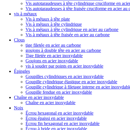
Vis autotaraudeuses à tête cylindrique cruciforme en acie
Vis autotaraudeuses à tête fraisée cruciforme en acier au
vis à métaux
Vis à métaux à tête plate
Vis à métaux à tête cylindrique
Vis à métaux à tête cylindrique en acier au carbone
Vis à métaux à tête fraisée en acier au carbone
Clous
tige filetée en acier au carbone
goujons à double tête en acier au carbone
Tige filetée en acier inoxydable
Goujons en acier inoxydable
vis à souder par points en acier inoxydable
Épingles
Goupilles cylindriques en acier inoxydable
Goupille cylindrique élastique en acier inoxydable
Goupille cylindrique à filetage interne en acier inoxydabl
Goupille fendue en acier inoxydable
Chaîne en acier inoxydable
Chaîne en acier inoxydable
Noix
Écrou hexagonal en acier inoxydable
Écrou épaissi en acier inoxydable
Écrou fin hexagonal en acier inoxydable
Écrou à bride en acier inoxydable