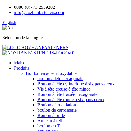
0086-(0)771-2539202
info@aozhanfasteners.com
English
Sélection de la langue
Maison
Produits
Boulon en acier inoxydable
boulon à tête hexagonale
Boulon à tête cylindrique à six pans creux
Vis à tête creuse à tête mince
Boulon à tête fraisée hexagonale
Boulon à tête ronde à six pans creux
Boulon d'articulation
boulon de carrosserie
Boulon à bride
Anneau à œil
boulon en T