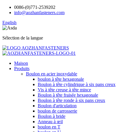
0086-(0)771-2539202
info@aozhanfasteners.com
English
Sélection de la langue
Maison
Produits
Boulon en acier inoxydable
boulon à tête hexagonale
Boulon à tête cylindrique à six pans creux
Vis à tête creuse à tête mince
Boulon à tête fraisée hexagonale
Boulon à tête ronde à six pans creux
Boulon d'articulation
boulon de carrosserie
Boulon à bride
Anneau à œil
boulon en T