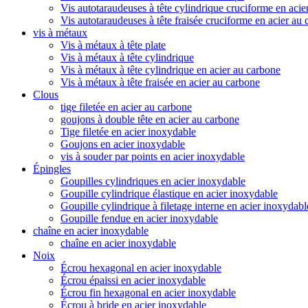
Vis autotaraudeuses à tête cylindrique cruciforme en acie
Vis autotaraudeuses à tête fraisée cruciforme en acier au
vis à métaux
Vis à métaux à tête plate
Vis à métaux à tête cylindrique
Vis à métaux à tête cylindrique en acier au carbone
Vis à métaux à tête fraisée en acier au carbone
Clous
tige filetée en acier au carbone
goujons à double tête en acier au carbone
Tige filetée en acier inoxydable
Goujons en acier inoxydable
vis à souder par points en acier inoxydable
Épingles
Goupilles cylindriques en acier inoxydable
Goupille cylindrique élastique en acier inoxydable
Goupille cylindrique à filetage interne en acier inoxydabl
Goupille fendue en acier inoxydable
chaîne en acier inoxydable
chaîne en acier inoxydable
Noix
Écrou hexagonal en acier inoxydable
Écrou épaissi en acier inoxydable
Écrou fin hexagonal en acier inoxydable
Écrou à bride en acier inoxydable