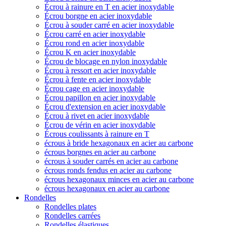
Écrou à rainure en T en acier inoxydable
Écrou borgne en acier inoxydable
Écrou à souder carré en acier inoxydable
Écrou carré en acier inoxydable
Écrou rond en acier inoxydable
Écrou K en acier inoxydable
Écrou de blocage en nylon inoxydable
Écrou à ressort en acier inoxydable
Écrou à fente en acier inoxydable
Écrou cage en acier inoxydable
Écrou papillon en acier inoxydable
Écrou d'extension en acier inoxydable
Écrou à rivet en acier inoxydable
Écrou de vérin en acier inoxydable
Écrous coulissants à rainure en T
écrous à bride hexagonaux en acier au carbone
écrous borgnes en acier au carbone
écrous à souder carrés en acier au carbone
écrous ronds fendus en acier au carbone
écrous hexagonaux minces en acier au carbone
écrous hexagonaux en acier au carbone
Rondelles
Rondelles plates
Rondelles carrées
Rondelles élastiques