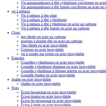
Vis autotaraudeuses à tête cylindrique cruciforme en acie
Vis autotaraudeuses à tête fraisée cruciforme en acier au
vis à métaux
Vis à métaux à tête plate
Vis à métaux à tête cylindrique
Vis à métaux à tête cylindrique en acier au carbone
Vis à métaux à tête fraisée en acier au carbone
Clous
tige filetée en acier au carbone
goujons à double tête en acier au carbone
Tige filetée en acier inoxydable
Goujons en acier inoxydable
vis à souder par points en acier inoxydable
Épingles
Goupilles cylindriques en acier inoxydable
Goupille cylindrique élastique en acier inoxydable
Goupille cylindrique à filetage interne en acier inoxydabl
Goupille fendue en acier inoxydable
chaîne en acier inoxydable
chaîne en acier inoxydable
Noix
Écrou hexagonal en acier inoxydable
Écrou épaissi en acier inoxydable
Écrou fin hexagonal en acier inoxydable
Écrou à bride en acier inoxydable