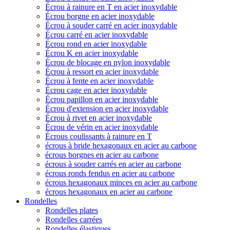
Écrou à rainure en T en acier inoxydable
Écrou borgne en acier inoxydable
Écrou à souder carré en acier inoxydable
Écrou carré en acier inoxydable
Écrou rond en acier inoxydable
Écrou K en acier inoxydable
Écrou de blocage en nylon inoxydable
Écrou à ressort en acier inoxydable
Écrou à fente en acier inoxydable
Écrou cage en acier inoxydable
Écrou papillon en acier inoxydable
Écrou d'extension en acier inoxydable
Écrou à rivet en acier inoxydable
Écrou de vérin en acier inoxydable
Écrous coulissants à rainure en T
écrous à bride hexagonaux en acier au carbone
écrous borgnes en acier au carbone
écrous à souder carrés en acier au carbone
écrous ronds fendus en acier au carbone
écrous hexagonaux minces en acier au carbone
écrous hexagonaux en acier au carbone
Rondelles
Rondelles plates
Rondelles carrées
Rondelles élastiques