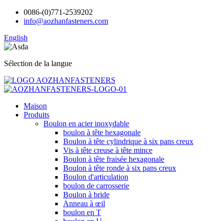
0086-(0)771-2539202
info@aozhanfasteners.com
English
Sélection de la langue
Maison
Produits
Boulon en acier inoxydable
boulon à tête hexagonale
Boulon à tête cylindrique à six pans creux
Vis à tête creuse à tête mince
Boulon à tête fraisée hexagonale
Boulon à tête ronde à six pans creux
Boulon d'articulation
boulon de carrosserie
Boulon à bride
Anneau à œil
boulon en T