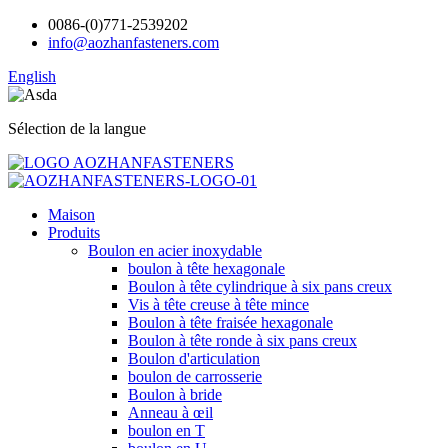
0086-(0)771-2539202
info@aozhanfasteners.com
English
Sélection de la langue
Maison
Produits
Boulon en acier inoxydable
boulon à tête hexagonale
Boulon à tête cylindrique à six pans creux
Vis à tête creuse à tête mince
Boulon à tête fraisée hexagonale
Boulon à tête ronde à six pans creux
Boulon d'articulation
boulon de carrosserie
Boulon à bride
Anneau à œil
boulon en T