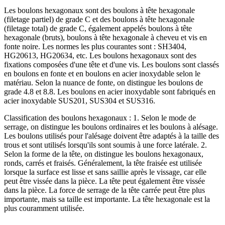
Les boulons hexagonaux sont des boulons à tête hexagonale
(filetage partiel) de grade C et des boulons à tête hexagonale
(filetage total) de grade C, également appelés boulons à tête
hexagonale (bruts), boulons à tête hexagonale à cheveu et vis en
fonte noire. Les normes les plus courantes sont : SH3404,
HG20613, HG20634, etc. Les boulons hexagonaux sont des
fixations composées d'une tête et d'une vis. Les boulons sont classés
en boulons en fonte et en boulons en acier inoxydable selon le
matériau. Selon la nuance de fonte, on distingue les boulons de
grade 4.8 et 8.8. Les boulons en acier inoxydable sont fabriqués en
acier inoxydable SUS201, SUS304 et SUS316.
Classification des boulons hexagonaux : 1. Selon le mode de
serrage, on distingue les boulons ordinaires et les boulons à alésage.
Les boulons utilisés pour l'alésage doivent être adaptés à la taille des
trous et sont utilisés lorsqu'ils sont soumis à une force latérale. 2.
Selon la forme de la tête, on distingue les boulons hexagonaux,
ronds, carrés et fraisés. Généralement, la tête fraisée est utilisée
lorsque la surface est lisse et sans saillie après le vissage, car elle
peut être vissée dans la pièce. La tête peut également être vissée
dans la pièce. La force de serrage de la tête carrée peut être plus
importante, mais sa taille est importante. La tête hexagonale est la
plus couramment utilisée.