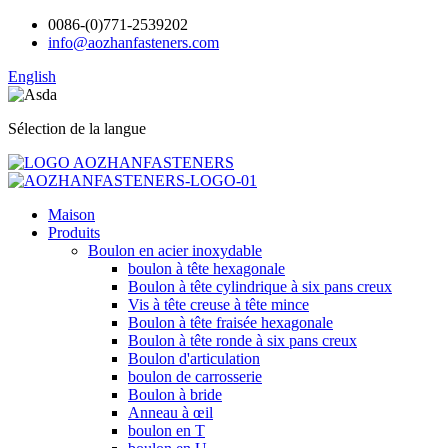
0086-(0)771-2539202
info@aozhanfasteners.com
English
Sélection de la langue
Maison
Produits
Boulon en acier inoxydable
boulon à tête hexagonale
Boulon à tête cylindrique à six pans creux
Vis à tête creuse à tête mince
Boulon à tête fraisée hexagonale
Boulon à tête ronde à six pans creux
Boulon d'articulation
boulon de carrosserie
Boulon à bride
Anneau à œil
boulon en T