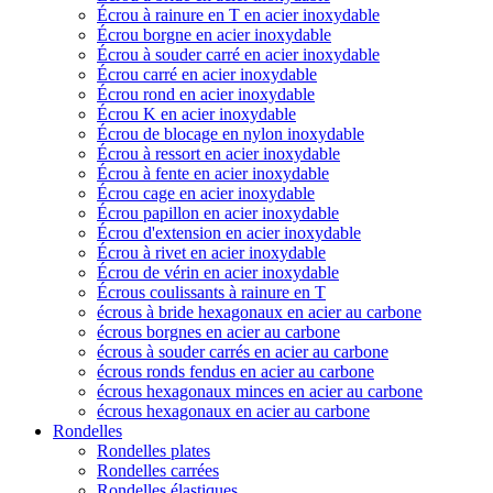
Écrou à rainure en T en acier inoxydable
Écrou borgne en acier inoxydable
Écrou à souder carré en acier inoxydable
Écrou carré en acier inoxydable
Écrou rond en acier inoxydable
Écrou K en acier inoxydable
Écrou de blocage en nylon inoxydable
Écrou à ressort en acier inoxydable
Écrou à fente en acier inoxydable
Écrou cage en acier inoxydable
Écrou papillon en acier inoxydable
Écrou d'extension en acier inoxydable
Écrou à rivet en acier inoxydable
Écrou de vérin en acier inoxydable
Écrous coulissants à rainure en T
écrous à bride hexagonaux en acier au carbone
écrous borgnes en acier au carbone
écrous à souder carrés en acier au carbone
écrous ronds fendus en acier au carbone
écrous hexagonaux minces en acier au carbone
écrous hexagonaux en acier au carbone
Rondelles
Rondelles plates
Rondelles carrées
Rondelles élastiques