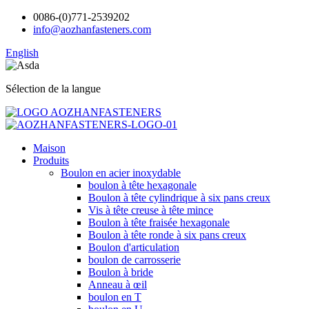
0086-(0)771-2539202
info@aozhanfasteners.com
English
Sélection de la langue
Maison
Produits
Boulon en acier inoxydable
boulon à tête hexagonale
Boulon à tête cylindrique à six pans creux
Vis à tête creuse à tête mince
Boulon à tête fraisée hexagonale
Boulon à tête ronde à six pans creux
Boulon d'articulation
boulon de carrosserie
Boulon à bride
Anneau à œil
boulon en T