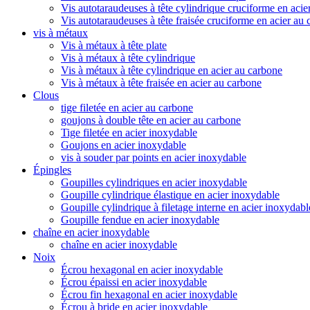
Vis autotaraudeuses à tête cylindrique cruciforme en acie
Vis autotaraudeuses à tête fraisée cruciforme en acier au
vis à métaux
Vis à métaux à tête plate
Vis à métaux à tête cylindrique
Vis à métaux à tête cylindrique en acier au carbone
Vis à métaux à tête fraisée en acier au carbone
Clous
tige filetée en acier au carbone
goujons à double tête en acier au carbone
Tige filetée en acier inoxydable
Goujons en acier inoxydable
vis à souder par points en acier inoxydable
Épingles
Goupilles cylindriques en acier inoxydable
Goupille cylindrique élastique en acier inoxydable
Goupille cylindrique à filetage interne en acier inoxydabl
Goupille fendue en acier inoxydable
chaîne en acier inoxydable
chaîne en acier inoxydable
Noix
Écrou hexagonal en acier inoxydable
Écrou épaissi en acier inoxydable
Écrou fin hexagonal en acier inoxydable
Écrou à bride en acier inoxydable