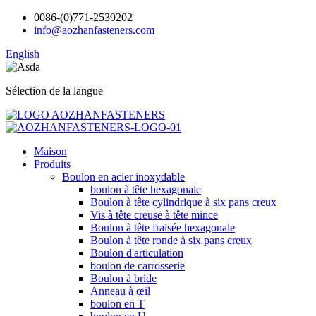
0086-(0)771-2539202
info@aozhanfasteners.com
English
Sélection de la langue
Maison
Produits
Boulon en acier inoxydable
boulon à tête hexagonale
Boulon à tête cylindrique à six pans creux
Vis à tête creuse à tête mince
Boulon à tête fraisée hexagonale
Boulon à tête ronde à six pans creux
Boulon d'articulation
boulon de carrosserie
Boulon à bride
Anneau à œil
boulon en T