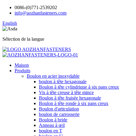
0086-(0)771-2539202
info@aozhanfasteners.com
English
Sélection de la langue
Maison
Produits
Boulon en acier inoxydable
boulon à tête hexagonale
Boulon à tête cylindrique à six pans creux
Vis à tête creuse à tête mince
Boulon à tête fraisée hexagonale
Boulon à tête ronde à six pans creux
Boulon d'articulation
boulon de carrosserie
Boulon à bride
Anneau à œil
boulon en T