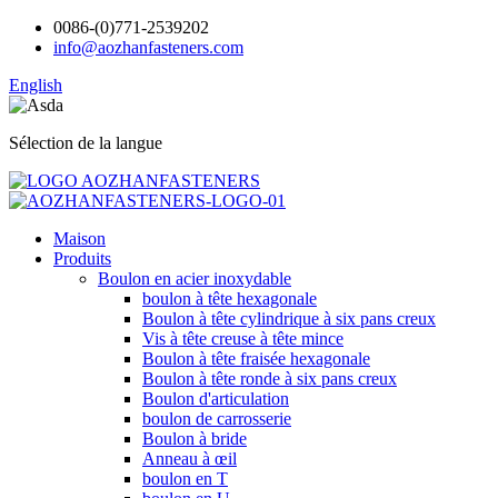
0086-(0)771-2539202
info@aozhanfasteners.com
English
Sélection de la langue
Maison
Produits
Boulon en acier inoxydable
boulon à tête hexagonale
Boulon à tête cylindrique à six pans creux
Vis à tête creuse à tête mince
Boulon à tête fraisée hexagonale
Boulon à tête ronde à six pans creux
Boulon d'articulation
boulon de carrosserie
Boulon à bride
Anneau à œil
boulon en T