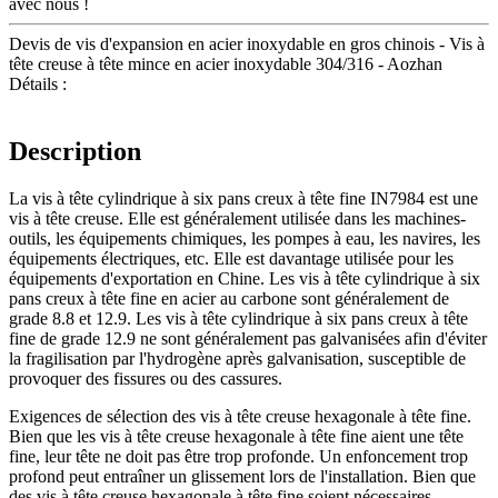
avec nous !
Devis de vis d'expansion en acier inoxydable en gros chinois - Vis à
tête creuse à tête mince en acier inoxydable 304/316 - Aozhan
Détails :
Description
La vis à tête cylindrique à six pans creux à tête fine IN7984 est une
vis à tête creuse. Elle est généralement utilisée dans les machines-
outils, les équipements chimiques, les pompes à eau, les navires, les
équipements électriques, etc. Elle est davantage utilisée pour les
équipements d'exportation en Chine. Les vis à tête cylindrique à six
pans creux à tête fine en acier au carbone sont généralement de
grade 8.8 et 12.9. Les vis à tête cylindrique à six pans creux à tête
fine de grade 12.9 ne sont généralement pas galvanisées afin d'éviter
la fragilisation par l'hydrogène après galvanisation, susceptible de
provoquer des fissures ou des cassures.
Exigences de sélection des vis à tête creuse hexagonale à tête fine.
Bien que les vis à tête creuse hexagonale à tête fine aient une tête
fine, leur tête ne doit pas être trop profonde. Un enfoncement trop
profond peut entraîner un glissement lors de l'installation. Bien que
des vis à tête creuse hexagonale à tête fine soient nécessaires,