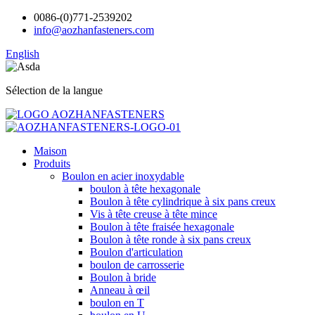
0086-(0)771-2539202
info@aozhanfasteners.com
English
Sélection de la langue
Maison
Produits
Boulon en acier inoxydable
boulon à tête hexagonale
Boulon à tête cylindrique à six pans creux
Vis à tête creuse à tête mince
Boulon à tête fraisée hexagonale
Boulon à tête ronde à six pans creux
Boulon d'articulation
boulon de carrosserie
Boulon à bride
Anneau à œil
boulon en T