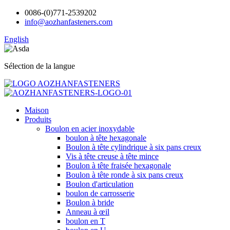
0086-(0)771-2539202
info@aozhanfasteners.com
English
Sélection de la langue
Maison
Produits
Boulon en acier inoxydable
boulon à tête hexagonale
Boulon à tête cylindrique à six pans creux
Vis à tête creuse à tête mince
Boulon à tête fraisée hexagonale
Boulon à tête ronde à six pans creux
Boulon d'articulation
boulon de carrosserie
Boulon à bride
Anneau à œil
boulon en T