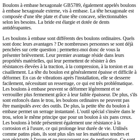
Boulons à embase hexagonale GB5789, également appelés boulons
à embase hexagonale externe, vis à embase. La tête hexagonale est
composée d'une tête plate et d'une tête concave, sélectionnables
selon les besoins. La bride est élargie et dotée de dents
antidérapantes.
Les boulons à embase sont différents des boulons ordinaires. Quels
sont donc leurs avantages ? De nombreuses personnes se sont déjà
penchées sur cette question ; permettez-moi donc de vous la
présenter brièvement. Leur premier avantage réside dans leurs
propriétés matérielles, qui leur permettent de résister à des
résistances élevées à la traction, à la compression, à la torsion et au
cisaillement. La tête du boulon est généralement épaisse et difficile à
déformer. En cas de vibrations après l'installation, elle se desserre
facilement, nécessitant un resserrage, ce qui est très problématique.
Les boulons à embase peuvent se déformer légèrement et se
verrouiller plus fermement grâce à leur faible épaisseur. De plus, s'ils
sont enfoncés dans le trou, les boulons ordinaires ne peuvent pas
être manipulés avec des outils. De plus, la petite tête du boulon à
embase permet un serrage instantané. L'outil spécial s'insère dans le
trou, selon le même principe que pour un boulon à six pans creux.
Les boulons à bride présentent également une résistance à la
corrosion et à l'usure, ce qui prolonge leur durée de vie. Utilisés
comme patins plats, ils sont plus sûrs sur les matériaux tendres et
non résistants à l'usure et ne provoquent pas de perforation. Ce sont