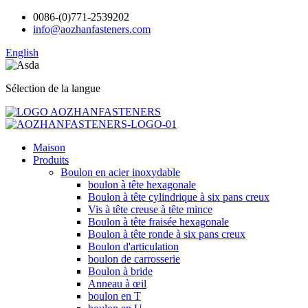
0086-(0)771-2539202
info@aozhanfasteners.com
English
Sélection de la langue
Maison
Produits
Boulon en acier inoxydable
boulon à tête hexagonale
Boulon à tête cylindrique à six pans creux
Vis à tête creuse à tête mince
Boulon à tête fraisée hexagonale
Boulon à tête ronde à six pans creux
Boulon d'articulation
boulon de carrosserie
Boulon à bride
Anneau à œil
boulon en T