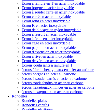
Écrou à rainure en T en acier inoxydable
Écrou borgne en acier inoxydable
Écrou à souder carré en acier inoxydable
Écrou carré en acier inoxydable
Écrou rond en acier inoxydable
Écrou K en acier inoxydable
Écrou de blocage en nylon inoxydable
Écrou à ressort en acier inoxydable
Écrou à fente en acier inoxydable
Écrou cage en acier inoxydable
Écrou papillon en acier inoxydable
Écrou d'extension en acier inoxydable
Écrou à rivet en acier inoxydable
Écrou de vérin en acier inoxydable
Écrous coulissants à rainure en T
écrous à bride hexagonaux en acier au carbone
écrous borgnes en acier au carbone
écrous à souder carrés en acier au carbone
écrous ronds fendus en acier au carbone
écrous hexagonaux minces en acier au carbone
écrous hexagonaux en acier au carbone
Rondelles
Rondelles plates
Rondelles carrées
Rondelles élastiques