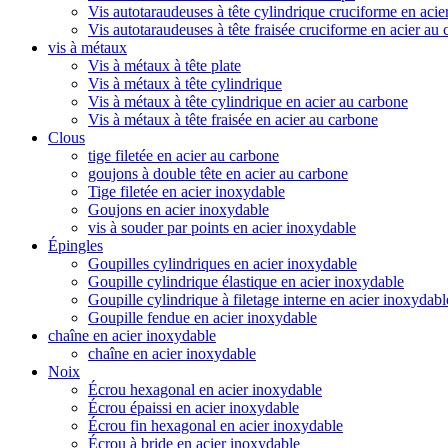
Vis autotaraudeuses à tête cylindrique cruciforme en acie
Vis autotaraudeuses à tête fraisée cruciforme en acier au
vis à métaux
Vis à métaux à tête plate
Vis à métaux à tête cylindrique
Vis à métaux à tête cylindrique en acier au carbone
Vis à métaux à tête fraisée en acier au carbone
Clous
tige filetée en acier au carbone
goujons à double tête en acier au carbone
Tige filetée en acier inoxydable
Goujons en acier inoxydable
vis à souder par points en acier inoxydable
Épingles
Goupilles cylindriques en acier inoxydable
Goupille cylindrique élastique en acier inoxydable
Goupille cylindrique à filetage interne en acier inoxydabl
Goupille fendue en acier inoxydable
chaîne en acier inoxydable
chaîne en acier inoxydable
Noix
Écrou hexagonal en acier inoxydable
Écrou épaissi en acier inoxydable
Écrou fin hexagonal en acier inoxydable
Écrou à bride en acier inoxydable