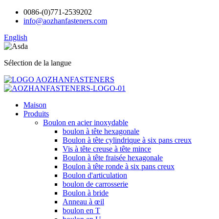
0086-(0)771-2539202
info@aozhanfasteners.com
English
Sélection de la langue
Maison
Produits
Boulon en acier inoxydable
boulon à tête hexagonale
Boulon à tête cylindrique à six pans creux
Vis à tête creuse à tête mince
Boulon à tête fraisée hexagonale
Boulon à tête ronde à six pans creux
Boulon d'articulation
boulon de carrosserie
Boulon à bride
Anneau à œil
boulon en T