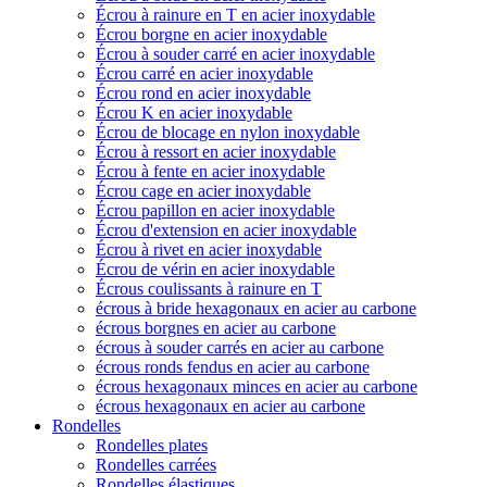
Écrou à rainure en T en acier inoxydable
Écrou borgne en acier inoxydable
Écrou à souder carré en acier inoxydable
Écrou carré en acier inoxydable
Écrou rond en acier inoxydable
Écrou K en acier inoxydable
Écrou de blocage en nylon inoxydable
Écrou à ressort en acier inoxydable
Écrou à fente en acier inoxydable
Écrou cage en acier inoxydable
Écrou papillon en acier inoxydable
Écrou d'extension en acier inoxydable
Écrou à rivet en acier inoxydable
Écrou de vérin en acier inoxydable
Écrous coulissants à rainure en T
écrous à bride hexagonaux en acier au carbone
écrous borgnes en acier au carbone
écrous à souder carrés en acier au carbone
écrous ronds fendus en acier au carbone
écrous hexagonaux minces en acier au carbone
écrous hexagonaux en acier au carbone
Rondelles
Rondelles plates
Rondelles carrées
Rondelles élastiques