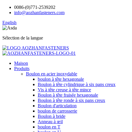
0086-(0)771-2539202
info@aozhanfasteners.com
English
Sélection de la langue
Maison
Produits
Boulon en acier inoxydable
boulon à tête hexagonale
Boulon à tête cylindrique à six pans creux
Vis à tête creuse à tête mince
Boulon à tête fraisée hexagonale
Boulon à tête ronde à six pans creux
Boulon d'articulation
boulon de carrosserie
Boulon à bride
Anneau à œil
boulon en T