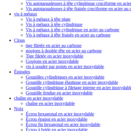
Vis autotaraudeuses à tête cylindrique cruciforme en acie
Vis autotaraudeuses à tête fraisée cruciforme en acier au
vis à métaux
Vis à métaux à tête plate
Vis à métaux à tête cylindrique
Vis à métaux à tête cylindrique en acier au carbone
Vis à métaux à tête fraisée en acier au carbone
Clous
tige filetée en acier au carbone
goujons à double tête en acier au carbone
Tige filetée en acier inoxydable
Goujons en acier inoxydable
vis à souder par points en acier inoxydable
Épingles
Goupilles cylindriques en acier inoxydable
Goupille cylindrique élastique en acier inoxydable
Goupille cylindrique à filetage interne en acier inoxydabl
Goupille fendue en acier inoxydable
chaîne en acier inoxydable
chaîne en acier inoxydable
Noix
Écrou hexagonal en acier inoxydable
Écrou épaissi en acier inoxydable
Écrou fin hexagonal en acier inoxydable
Écrou à bride en acier inoxydable