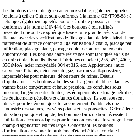
Les boulons d'assemblage en acier inoxydable, également appelés
boulons à œil en Chine, sont conformes à la norme GB/T798-88 ; à
l'étranger, également appelés boulons à œil de poisson, ils sont
conformes à la norme DIN444. Ces boulons à œil raffinés
présentent une surface sphérique lisse et une grande précision de
filetage, avec des spécifications de filetage allant de M6 à M64. Leur
traitement de surface comprend : galvanisation à chaud, placage par
infiltration, placage blanc, placage couleur et autres traitements
anticorrosion. Les boulons haute résistance sont fabriqués en usine
en noir et bleu bouillis. Ils sont fabriqués en acier Q235, 45#, 40Cr,
35CrMoA, acier inoxydable 304 et 316, etc. Applications : auto-
sauveteurs filtrants, détecteurs de gaz, masques anti-poussière,
imperméables pour mineurs, détonateurs de mines. Détails
d'application : les boulons articulés sont largement utilisés dans les
vannes basse température et haute pression, les conduites sous
pression, l'ingénierie des fluides, les équipements de forage pétrolier,
les équipements pétroliers et d'autres domaines. Ils sont souvent
utilisés pour le démontage et le raccordement d'outils tels que
l'industrie des vannes, les vélos pliants et les poussettes. Grâce à leur
utilisation pratique et rapide, les boulons d'articulation nécessitent
l'utilisation d'écrous adaptés pour le raccordement et le serrage. Leur
champ d'application est très large. Concernant les boulons
d'articulation de vanne, le problème d'étanchéité est crucial : ils