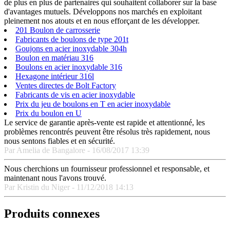
de plus en plus de partenaires qui souhaitent collaborer sur la base
d'avantages mutuels. Développons nos marchés en exploitant
pleinement nos atouts et en nous efforçant de les développer.
201 Boulon de carrosserie
Fabricants de boulons de type 201t
Goujons en acier inoxydable 304h
Boulon en matériau 316
Boulons en acier inoxydable 316
Hexagone intérieur 316l
Ventes directes de Bolt Factory
Fabricants de vis en acier inoxydable
Prix du jeu de boulons en T en acier inoxydable
Prix du boulon en U
Le service de garantie après-vente est rapide et attentionné, les
problèmes rencontrés peuvent être résolus très rapidement, nous
nous sentons fiables et en sécurité.
Par Amelia de Bangalore - 16/08/2017 13:39
Nous cherchions un fournisseur professionnel et responsable, et
maintenant nous l'avons trouvé.
Par Kristin du Niger - 11/12/2018 14:13
Produits connexes