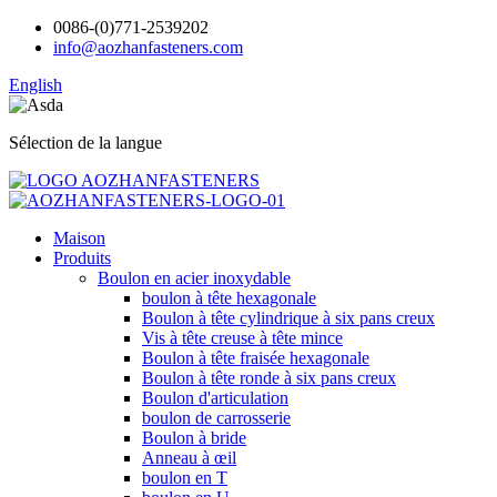
0086-(0)771-2539202
info@aozhanfasteners.com
English
Sélection de la langue
Maison
Produits
Boulon en acier inoxydable
boulon à tête hexagonale
Boulon à tête cylindrique à six pans creux
Vis à tête creuse à tête mince
Boulon à tête fraisée hexagonale
Boulon à tête ronde à six pans creux
Boulon d'articulation
boulon de carrosserie
Boulon à bride
Anneau à œil
boulon en T