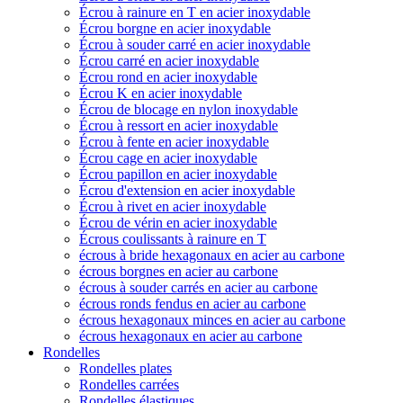
Écrou à rainure en T en acier inoxydable
Écrou borgne en acier inoxydable
Écrou à souder carré en acier inoxydable
Écrou carré en acier inoxydable
Écrou rond en acier inoxydable
Écrou K en acier inoxydable
Écrou de blocage en nylon inoxydable
Écrou à ressort en acier inoxydable
Écrou à fente en acier inoxydable
Écrou cage en acier inoxydable
Écrou papillon en acier inoxydable
Écrou d'extension en acier inoxydable
Écrou à rivet en acier inoxydable
Écrou de vérin en acier inoxydable
Écrous coulissants à rainure en T
écrous à bride hexagonaux en acier au carbone
écrous borgnes en acier au carbone
écrous à souder carrés en acier au carbone
écrous ronds fendus en acier au carbone
écrous hexagonaux minces en acier au carbone
écrous hexagonaux en acier au carbone
Rondelles
Rondelles plates
Rondelles carrées
Rondelles élastiques