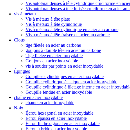
Vis autotaraudeuses à tête cylindrique cruciforme en acie
Vis autotaraudeuses à tête fraisée cruciforme en acier au
vis à métaux
Vis à métaux à tête plate
Vis à métaux à tête cylindrique
Vis à métaux à tête cylindrique en acier au carbone
Vis à métaux à tête fraisée en acier au carbone
Clous
tige filetée en acier au carbone
goujons à double tête en acier au carbone
Tige filetée en acier inoxydable
Goujons en acier inoxydable
vis à souder par points en acier inoxydable
Épingles
Goupilles cylindriques en acier inoxydable
Goupille cylindrique élastique en acier inoxydable
Goupille cylindrique à filetage interne en acier inoxydabl
Goupille fendue en acier inoxydable
chaîne en acier inoxydable
chaîne en acier inoxydable
Noix
Écrou hexagonal en acier inoxydable
Écrou épaissi en acier inoxydable
Écrou fin hexagonal en acier inoxydable
Écrou à bride en acier inoxydable