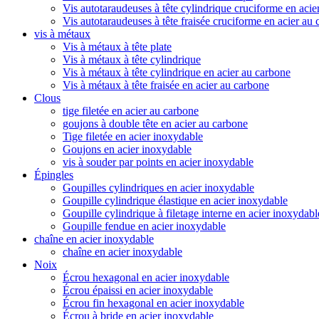
Vis autotaraudeuses à tête cylindrique cruciforme en acie
Vis autotaraudeuses à tête fraisée cruciforme en acier au
vis à métaux
Vis à métaux à tête plate
Vis à métaux à tête cylindrique
Vis à métaux à tête cylindrique en acier au carbone
Vis à métaux à tête fraisée en acier au carbone
Clous
tige filetée en acier au carbone
goujons à double tête en acier au carbone
Tige filetée en acier inoxydable
Goujons en acier inoxydable
vis à souder par points en acier inoxydable
Épingles
Goupilles cylindriques en acier inoxydable
Goupille cylindrique élastique en acier inoxydable
Goupille cylindrique à filetage interne en acier inoxydabl
Goupille fendue en acier inoxydable
chaîne en acier inoxydable
chaîne en acier inoxydable
Noix
Écrou hexagonal en acier inoxydable
Écrou épaissi en acier inoxydable
Écrou fin hexagonal en acier inoxydable
Écrou à bride en acier inoxydable