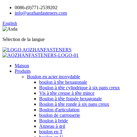
0086-(0)771-2539202
info@aozhanfasteners.com
English
Sélection de la langue
Maison
Produits
Boulon en acier inoxydable
boulon à tête hexagonale
Boulon à tête cylindrique à six pans creux
Vis à tête creuse à tête mince
Boulon à tête fraisée hexagonale
Boulon à tête ronde à six pans creux
Boulon d'articulation
boulon de carrosserie
Boulon à bride
Anneau à œil
boulon en T