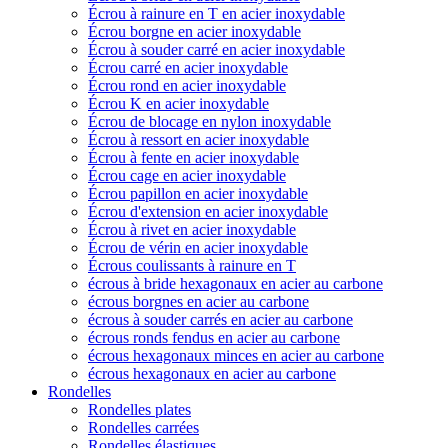
Écrou à rainure en T en acier inoxydable
Écrou borgne en acier inoxydable
Écrou à souder carré en acier inoxydable
Écrou carré en acier inoxydable
Écrou rond en acier inoxydable
Écrou K en acier inoxydable
Écrou de blocage en nylon inoxydable
Écrou à ressort en acier inoxydable
Écrou à fente en acier inoxydable
Écrou cage en acier inoxydable
Écrou papillon en acier inoxydable
Écrou d'extension en acier inoxydable
Écrou à rivet en acier inoxydable
Écrou de vérin en acier inoxydable
Écrous coulissants à rainure en T
écrous à bride hexagonaux en acier au carbone
écrous borgnes en acier au carbone
écrous à souder carrés en acier au carbone
écrous ronds fendus en acier au carbone
écrous hexagonaux minces en acier au carbone
écrous hexagonaux en acier au carbone
Rondelles
Rondelles plates
Rondelles carrées
Rondelles élastiques