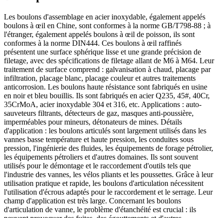
Les boulons d'assemblage en acier inoxydable, également appelés
boulons à œil en Chine, sont conformes à la norme GB/T798-88 ; à
l'étranger, également appelés boulons à œil de poisson, ils sont
conformes à la norme DIN444. Ces boulons à œil raffinés
présentent une surface sphérique lisse et une grande précision de
filetage, avec des spécifications de filetage allant de M6 à M64. Leur
traitement de surface comprend : galvanisation à chaud, placage par
infiltration, placage blanc, placage couleur et autres traitements
anticorrosion. Les boulons haute résistance sont fabriqués en usine
en noir et bleu bouillis. Ils sont fabriqués en acier Q235, 45#, 40Cr,
35CrMoA, acier inoxydable 304 et 316, etc. Applications : auto-
sauveteurs filtrants, détecteurs de gaz, masques anti-poussière,
imperméables pour mineurs, détonateurs de mines. Détails
d'application : les boulons articulés sont largement utilisés dans les
vannes basse température et haute pression, les conduites sous
pression, l'ingénierie des fluides, les équipements de forage pétrolier,
les équipements pétroliers et d'autres domaines. Ils sont souvent
utilisés pour le démontage et le raccordement d'outils tels que
l'industrie des vannes, les vélos pliants et les poussettes. Grâce à leur
utilisation pratique et rapide, les boulons d'articulation nécessitent
l'utilisation d'écrous adaptés pour le raccordement et le serrage. Leur
champ d'application est très large. Concernant les boulons
d'articulation de vanne, le problème d'étanchéité est crucial : ils