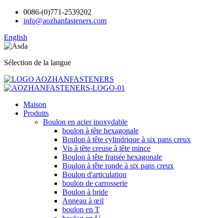
0086-(0)771-2539202
info@aozhanfasteners.com
English
Sélection de la langue
Maison
Produits
Boulon en acier inoxydable
boulon à tête hexagonale
Boulon à tête cylindrique à six pans creux
Vis à tête creuse à tête mince
Boulon à tête fraisée hexagonale
Boulon à tête ronde à six pans creux
Boulon d'articulation
boulon de carrosserie
Boulon à bride
Anneau à œil
boulon en T