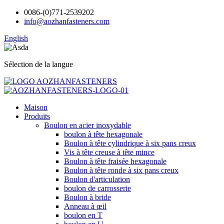
0086-(0)771-2539202
info@aozhanfasteners.com
English
Sélection de la langue
Maison
Produits
Boulon en acier inoxydable
boulon à tête hexagonale
Boulon à tête cylindrique à six pans creux
Vis à tête creuse à tête mince
Boulon à tête fraisée hexagonale
Boulon à tête ronde à six pans creux
Boulon d'articulation
boulon de carrosserie
Boulon à bride
Anneau à œil
boulon en T