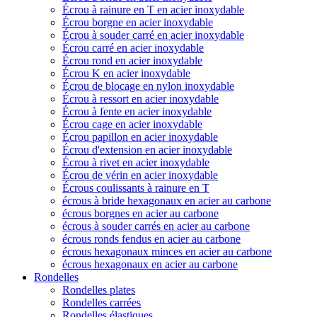
Écrou à rainure en T en acier inoxydable
Écrou borgne en acier inoxydable
Écrou à souder carré en acier inoxydable
Écrou carré en acier inoxydable
Écrou rond en acier inoxydable
Écrou K en acier inoxydable
Écrou de blocage en nylon inoxydable
Écrou à ressort en acier inoxydable
Écrou à fente en acier inoxydable
Écrou cage en acier inoxydable
Écrou papillon en acier inoxydable
Écrou d'extension en acier inoxydable
Écrou à rivet en acier inoxydable
Écrou de vérin en acier inoxydable
Écrous coulissants à rainure en T
écrous à bride hexagonaux en acier au carbone
écrous borgnes en acier au carbone
écrous à souder carrés en acier au carbone
écrous ronds fendus en acier au carbone
écrous hexagonaux minces en acier au carbone
écrous hexagonaux en acier au carbone
Rondelles
Rondelles plates
Rondelles carrées
Rondelles élastiques