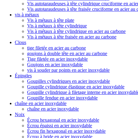
Vis autotaraudeuses à tête cylindrique cruciforme en acie
Vis autotaraudeuses à tête fraisée cruciforme en acier au
vis à métaux
Vis à métaux à tête plate
Vis à métaux à tête cylindrique
Vis à métaux à tête cylindrique en acier au carbone
Vis à métaux à tête fraisée en acier au carbone
Clous
tige filetée en acier au carbone
goujons à double tête en acier au carbone
Tige filetée en acier inoxydable
Goujons en acier inoxydable
vis à souder par points en acier inoxydable
Épingles
Goupilles cylindriques en acier inoxydable
Goupille cylindrique élastique en acier inoxydable
Goupille cylindrique à filetage interne en acier inoxydabl
Goupille fendue en acier inoxydable
chaîne en acier inoxydable
chaîne en acier inoxydable
Noix
Écrou hexagonal en acier inoxydable
Écrou épaissi en acier inoxydable
Écrou fin hexagonal en acier inoxydable
Écrou à bride en acier inoxydable