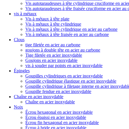
Vis autotaraudeuses à tête cylindrique cruciforme en acie
Vis autotaraudeuses à tête fraisée cruciforme en acier au
vis à métaux
Vis à métaux à tête plate
Vis à métaux à tête cylindrique
Vis à métaux à tête cylindrique en acier au carbone
Vis à métaux à tête fraisée en acier au carbone
Clous
tige filetée en acier au carbone
goujons à double tête en acier au carbone
Tige filetée en acier inoxydable
Goujons en acier inoxydable
vis à souder par points en acier inoxydable
Épingles
Goupilles cylindriques en acier inoxydable
Goupille cylindrique élastique en acier inoxydable
Goupille cylindrique à filetage interne en acier inoxydabl
Goupille fendue en acier inoxydable
Chaîne en acier inoxydable
Chaîne en acier inoxydable
Noix
Écrou hexagonal en acier inoxydable
Écrou épaissi en acier inoxydable
Écrou fin hexagonal en acier inoxydable
Écrou à bride en acier inoxydable