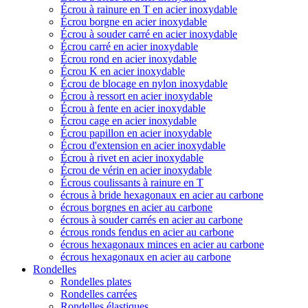
Écrou à rainure en T en acier inoxydable
Écrou borgne en acier inoxydable
Écrou à souder carré en acier inoxydable
Écrou carré en acier inoxydable
Écrou rond en acier inoxydable
Écrou K en acier inoxydable
Écrou de blocage en nylon inoxydable
Écrou à ressort en acier inoxydable
Écrou à fente en acier inoxydable
Écrou cage en acier inoxydable
Écrou papillon en acier inoxydable
Écrou d'extension en acier inoxydable
Écrou à rivet en acier inoxydable
Écrou de vérin en acier inoxydable
Écrous coulissants à rainure en T
écrous à bride hexagonaux en acier au carbone
écrous borgnes en acier au carbone
écrous à souder carrés en acier au carbone
écrous ronds fendus en acier au carbone
écrous hexagonaux minces en acier au carbone
écrous hexagonaux en acier au carbone
Rondelles
Rondelles plates
Rondelles carrées
Rondelles élastiques