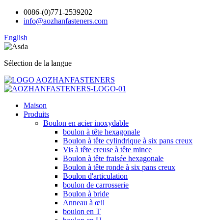
0086-(0)771-2539202
info@aozhanfasteners.com
English
Sélection de la langue
Maison
Produits
Boulon en acier inoxydable
boulon à tête hexagonale
Boulon à tête cylindrique à six pans creux
Vis à tête creuse à tête mince
Boulon à tête fraisée hexagonale
Boulon à tête ronde à six pans creux
Boulon d'articulation
boulon de carrosserie
Boulon à bride
Anneau à œil
boulon en T