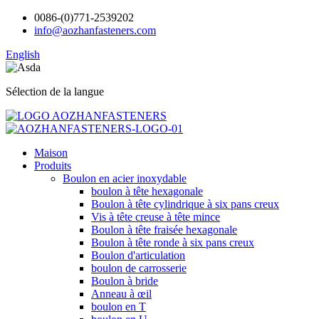
0086-(0)771-2539202
info@aozhanfasteners.com
English
Sélection de la langue
Maison
Produits
Boulon en acier inoxydable
boulon à tête hexagonale
Boulon à tête cylindrique à six pans creux
Vis à tête creuse à tête mince
Boulon à tête fraisée hexagonale
Boulon à tête ronde à six pans creux
Boulon d'articulation
boulon de carrosserie
Boulon à bride
Anneau à œil
boulon en T