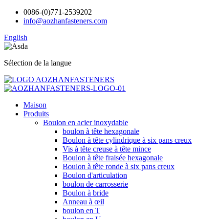
0086-(0)771-2539202
info@aozhanfasteners.com
English
Sélection de la langue
Maison
Produits
Boulon en acier inoxydable
boulon à tête hexagonale
Boulon à tête cylindrique à six pans creux
Vis à tête creuse à tête mince
Boulon à tête fraisée hexagonale
Boulon à tête ronde à six pans creux
Boulon d'articulation
boulon de carrosserie
Boulon à bride
Anneau à œil
boulon en T