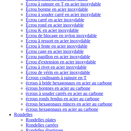
Écrou à rainure en T en acier inoxydable
Écrou borgne en acier inoxydable
Écrou à souder carré en acier inoxydable
Écrou carré en acier inoxydable
Écrou rond en acier inoxydable
Écrou K en acier inoxydable
Écrou de blocage en nylon inoxydable
Écrou à ressort en acier inoxydable
Écrou à fente en acier inoxydable
Écrou cage en acier inoxydable
Écrou papillon en acier inoxydable
Écrou d'extension en acier inoxydable
Écrou à rivet en acier inoxydable
Écrou de vérin en acier inoxydable
Écrous coulissants à rainure en T
écrous à bride hexagonaux en acier au carbone
écrous borgnes en acier au carbone
écrous à souder carrés en acier au carbone
écrous ronds fendus en acier au carbone
écrous hexagonaux minces en acier au carbone
écrous hexagonaux en acier au carbone
Rondelles
Rondelles plates
Rondelles carrées
Rondelles élastiques