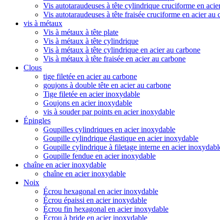
Vis autotaraudeuses à tête cylindrique cruciforme en acie
Vis autotaraudeuses à tête fraisée cruciforme en acier au
vis à métaux
Vis à métaux à tête plate
Vis à métaux à tête cylindrique
Vis à métaux à tête cylindrique en acier au carbone
Vis à métaux à tête fraisée en acier au carbone
Clous
tige filetée en acier au carbone
goujons à double tête en acier au carbone
Tige filetée en acier inoxydable
Goujons en acier inoxydable
vis à souder par points en acier inoxydable
Épingles
Goupilles cylindriques en acier inoxydable
Goupille cylindrique élastique en acier inoxydable
Goupille cylindrique à filetage interne en acier inoxydabl
Goupille fendue en acier inoxydable
chaîne en acier inoxydable
chaîne en acier inoxydable
Noix
Écrou hexagonal en acier inoxydable
Écrou épaissi en acier inoxydable
Écrou fin hexagonal en acier inoxydable
Écrou à bride en acier inoxydable