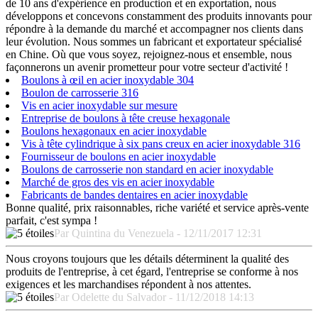
de 10 ans d'expérience en production et en exportation, nous
développons et concevons constamment des produits innovants pour
répondre à la demande du marché et accompagner nos clients dans
leur évolution. Nous sommes un fabricant et exportateur spécialisé
en Chine. Où que vous soyez, rejoignez-nous et ensemble, nous
façonnerons un avenir prometteur pour votre secteur d'activité !
Boulons à œil en acier inoxydable 304
Boulon de carrosserie 316
Vis en acier inoxydable sur mesure
Entreprise de boulons à tête creuse hexagonale
Boulons hexagonaux en acier inoxydable
Vis à tête cylindrique à six pans creux en acier inoxydable 316
Fournisseur de boulons en acier inoxydable
Boulons de carrosserie non standard en acier inoxydable
Marché de gros des vis en acier inoxydable
Fabricants de bandes dentaires en acier inoxydable
Bonne qualité, prix raisonnables, riche variété et service après-vente
parfait, c'est sympa !
Par Quintina du Venezuela - 12/11/2017 12:31
Nous croyons toujours que les détails déterminent la qualité des
produits de l'entreprise, à cet égard, l'entreprise se conforme à nos
exigences et les marchandises répondent à nos attentes.
Par Odelette du Salvador - 11/12/2018 14:13