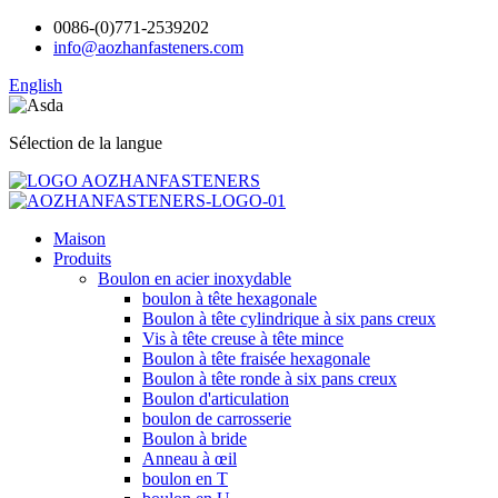
0086-(0)771-2539202
info@aozhanfasteners.com
English
Sélection de la langue
Maison
Produits
Boulon en acier inoxydable
boulon à tête hexagonale
Boulon à tête cylindrique à six pans creux
Vis à tête creuse à tête mince
Boulon à tête fraisée hexagonale
Boulon à tête ronde à six pans creux
Boulon d'articulation
boulon de carrosserie
Boulon à bride
Anneau à œil
boulon en T