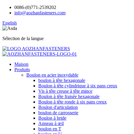
0086-(0)771-2539202
info@aozhanfasteners.com
English
Sélection de la langue
Maison
Produits
Boulon en acier inoxydable
boulon à tête hexagonale
Boulon à tête cylindrique à six pans creux
Vis à tête creuse à tête mince
Boulon à tête fraisée hexagonale
Boulon à tête ronde à six pans creux
Boulon d'articulation
boulon de carrosserie
Boulon à bride
Anneau à œil
boulon en T