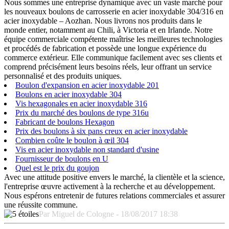
Nous sommes une entreprise dynamique avec un vaste marché pour
les nouveaux boulons de carrosserie en acier inoxydable 304/316 en
acier inoxydable – Aozhan. Nous livrons nos produits dans le
monde entier, notamment au Chili, à Victoria et en Irlande. Notre
équipe commerciale compétente maîtrise les meilleures technologies
et procédés de fabrication et possède une longue expérience du
commerce extérieur. Elle communique facilement avec ses clients et
comprend précisément leurs besoins réels, leur offrant un service
personnalisé et des produits uniques.
Boulon d'expansion en acier inoxydable 201
Boulons en acier inoxydable 304
Vis hexagonales en acier inoxydable 316
Prix du marché des boulons de type 316u
Fabricant de boulons Hexagon
Prix des boulons à six pans creux en acier inoxydable
Combien coûte le boulon à œil 304
Vis en acier inoxydable non standard d'usine
Fournisseur de boulons en U
Quel est le prix du goujon
Avec une attitude positive envers le marché, la clientèle et la science,
l'entreprise œuvre activement à la recherche et au développement.
Nous espérons entretenir de futures relations commerciales et assurer
une réussite commune.
Par Miguel de Cologne - 18/08/2017 18:38