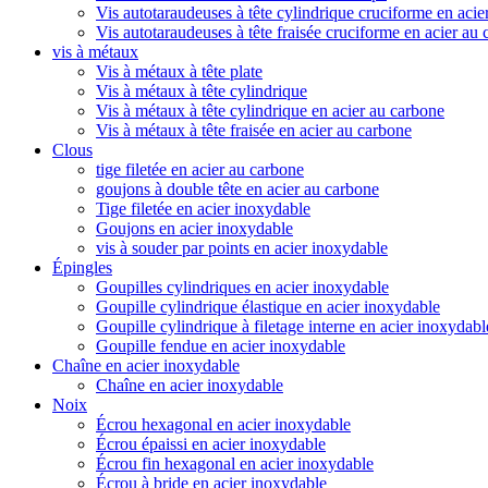
Vis autotaraudeuses à tête cylindrique cruciforme en acie
Vis autotaraudeuses à tête fraisée cruciforme en acier au
vis à métaux
Vis à métaux à tête plate
Vis à métaux à tête cylindrique
Vis à métaux à tête cylindrique en acier au carbone
Vis à métaux à tête fraisée en acier au carbone
Clous
tige filetée en acier au carbone
goujons à double tête en acier au carbone
Tige filetée en acier inoxydable
Goujons en acier inoxydable
vis à souder par points en acier inoxydable
Épingles
Goupilles cylindriques en acier inoxydable
Goupille cylindrique élastique en acier inoxydable
Goupille cylindrique à filetage interne en acier inoxydabl
Goupille fendue en acier inoxydable
Chaîne en acier inoxydable
Chaîne en acier inoxydable
Noix
Écrou hexagonal en acier inoxydable
Écrou épaissi en acier inoxydable
Écrou fin hexagonal en acier inoxydable
Écrou à bride en acier inoxydable