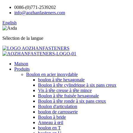
0086-(0)771-2539202
info@aozhanfasteners.com
English
Sélection de la langue
Maison
Produits
Boulon en acier inoxydable
boulon à tête hexagonale
Boulon à tête cylindrique à six pans creux
Vis à tête creuse à tête mince
Boulon à tête fraisée hexagonale
Boulon à tête ronde à six pans creux
Boulon d'articulation
boulon de carrosserie
Boulon à bride
Anneau à œil
boulon en T