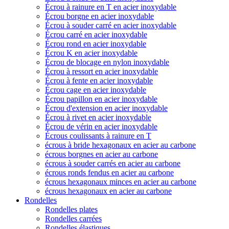
Écrou à rainure en T en acier inoxydable
Écrou borgne en acier inoxydable
Écrou à souder carré en acier inoxydable
Écrou carré en acier inoxydable
Écrou rond en acier inoxydable
Écrou K en acier inoxydable
Écrou de blocage en nylon inoxydable
Écrou à ressort en acier inoxydable
Écrou à fente en acier inoxydable
Écrou cage en acier inoxydable
Écrou papillon en acier inoxydable
Écrou d'extension en acier inoxydable
Écrou à rivet en acier inoxydable
Écrou de vérin en acier inoxydable
Écrous coulissants à rainure en T
écrous à bride hexagonaux en acier au carbone
écrous borgnes en acier au carbone
écrous à souder carrés en acier au carbone
écrous ronds fendus en acier au carbone
écrous hexagonaux minces en acier au carbone
écrous hexagonaux en acier au carbone
Rondelles
Rondelles plates
Rondelles carrées
Rondelles élastiques