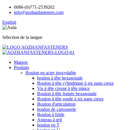
0086-(0)771-2539202
info@aozhanfasteners.com
English
Sélection de la langue
Maison
Produits
Boulon en acier inoxydable
boulon à tête hexagonale
Boulon à tête cylindrique à six pans creux
Vis à tête creuse à tête mince
Boulon à tête fraisée hexagonale
Boulon à tête ronde à six pans creux
Boulon d'articulation
boulon de carrosserie
Boulon à bride
Anneau à œil
boulon en T