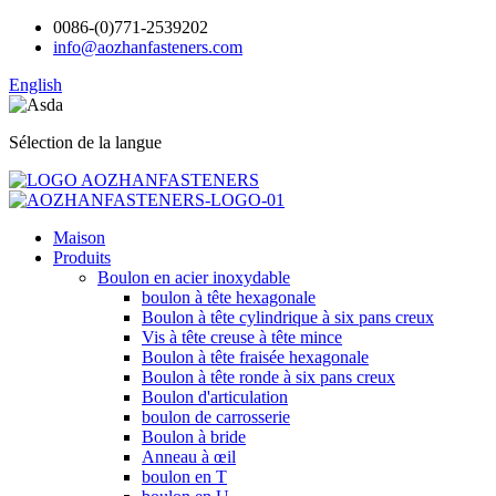
0086-(0)771-2539202
info@aozhanfasteners.com
English
Sélection de la langue
Maison
Produits
Boulon en acier inoxydable
boulon à tête hexagonale
Boulon à tête cylindrique à six pans creux
Vis à tête creuse à tête mince
Boulon à tête fraisée hexagonale
Boulon à tête ronde à six pans creux
Boulon d'articulation
boulon de carrosserie
Boulon à bride
Anneau à œil
boulon en T