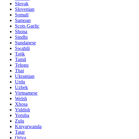
Slovak
Slovenian
Somali
Samoan
Scots Gaelic
Shona
Sindhi
Sundanese
Swahili
Tajik
Tamil
Telugu
Thai
Ukrainian
Urdu
Uzbek
Vietnamese
Welsh
Xhosa
Yiddish
Yoruba
Zulu
Kinyarwanda
Tatar
Oriya