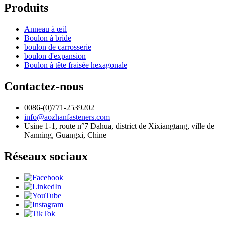
Produits
Anneau à œil
Boulon à bride
boulon de carrosserie
boulon d'expansion
Boulon à tête fraisée hexagonale
Contactez-nous
0086-(0)771-2539202
info@aozhanfasteners.com
Usine 1-1, route n°7 Dahua, district de Xixiangtang, ville de
Nanning, Guangxi, Chine
Réseaux sociaux