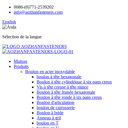
0086-(0)771-2539202
info@aozhanfasteners.com
English
Sélection de la langue
Maison
Produits
Boulon en acier inoxydable
boulon à tête hexagonale
Boulon à tête cylindrique à six pans creux
Vis à tête creuse à tête mince
Boulon à tête fraisée hexagonale
Boulon à tête ronde à six pans creux
Boulon d'articulation
boulon de carrosserie
Boulon à bride
Anneau à œil
boulon en T