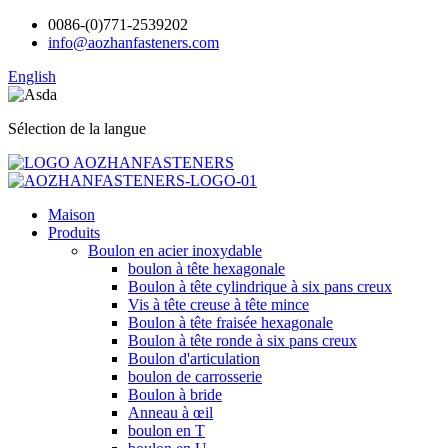
0086-(0)771-2539202
info@aozhanfasteners.com
English
Sélection de la langue
Maison
Produits
Boulon en acier inoxydable
boulon à tête hexagonale
Boulon à tête cylindrique à six pans creux
Vis à tête creuse à tête mince
Boulon à tête fraisée hexagonale
Boulon à tête ronde à six pans creux
Boulon d'articulation
boulon de carrosserie
Boulon à bride
Anneau à œil
boulon en T