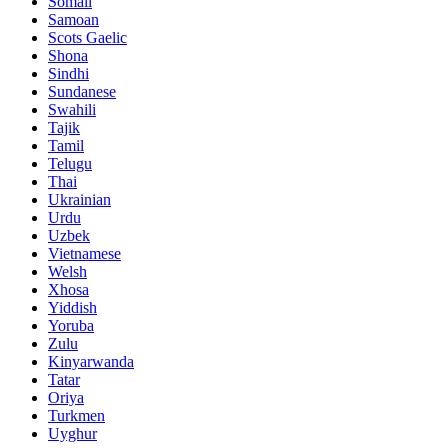
Somali
Samoan
Scots Gaelic
Shona
Sindhi
Sundanese
Swahili
Tajik
Tamil
Telugu
Thai
Ukrainian
Urdu
Uzbek
Vietnamese
Welsh
Xhosa
Yiddish
Yoruba
Zulu
Kinyarwanda
Tatar
Oriya
Turkmen
Uyghur