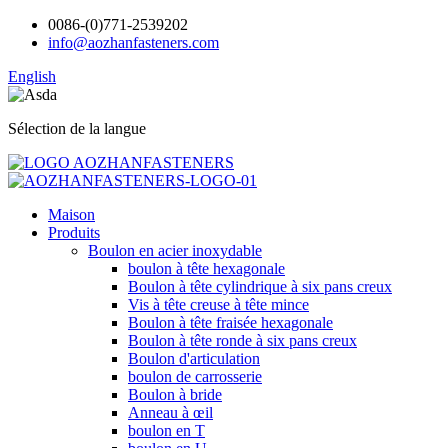
0086-(0)771-2539202
info@aozhanfasteners.com
English
Sélection de la langue
Maison
Produits
Boulon en acier inoxydable
boulon à tête hexagonale
Boulon à tête cylindrique à six pans creux
Vis à tête creuse à tête mince
Boulon à tête fraisée hexagonale
Boulon à tête ronde à six pans creux
Boulon d'articulation
boulon de carrosserie
Boulon à bride
Anneau à œil
boulon en T