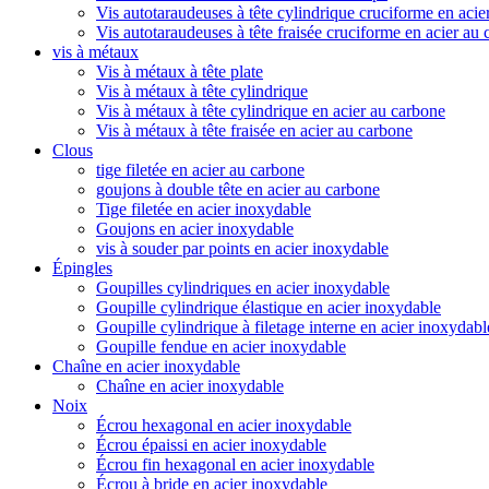
Vis autotaraudeuses à tête cylindrique cruciforme en acie
Vis autotaraudeuses à tête fraisée cruciforme en acier au
vis à métaux
Vis à métaux à tête plate
Vis à métaux à tête cylindrique
Vis à métaux à tête cylindrique en acier au carbone
Vis à métaux à tête fraisée en acier au carbone
Clous
tige filetée en acier au carbone
goujons à double tête en acier au carbone
Tige filetée en acier inoxydable
Goujons en acier inoxydable
vis à souder par points en acier inoxydable
Épingles
Goupilles cylindriques en acier inoxydable
Goupille cylindrique élastique en acier inoxydable
Goupille cylindrique à filetage interne en acier inoxydabl
Goupille fendue en acier inoxydable
Chaîne en acier inoxydable
Chaîne en acier inoxydable
Noix
Écrou hexagonal en acier inoxydable
Écrou épaissi en acier inoxydable
Écrou fin hexagonal en acier inoxydable
Écrou à bride en acier inoxydable