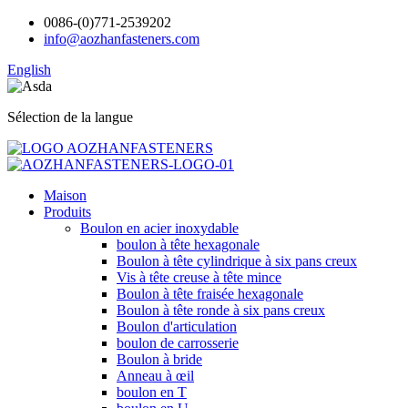
0086-(0)771-2539202
info@aozhanfasteners.com
English
Sélection de la langue
Maison
Produits
Boulon en acier inoxydable
boulon à tête hexagonale
Boulon à tête cylindrique à six pans creux
Vis à tête creuse à tête mince
Boulon à tête fraisée hexagonale
Boulon à tête ronde à six pans creux
Boulon d'articulation
boulon de carrosserie
Boulon à bride
Anneau à œil
boulon en T