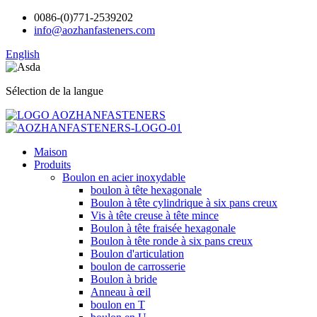
0086-(0)771-2539202
info@aozhanfasteners.com
English
Sélection de la langue
Maison
Produits
Boulon en acier inoxydable
boulon à tête hexagonale
Boulon à tête cylindrique à six pans creux
Vis à tête creuse à tête mince
Boulon à tête fraisée hexagonale
Boulon à tête ronde à six pans creux
Boulon d'articulation
boulon de carrosserie
Boulon à bride
Anneau à œil
boulon en T