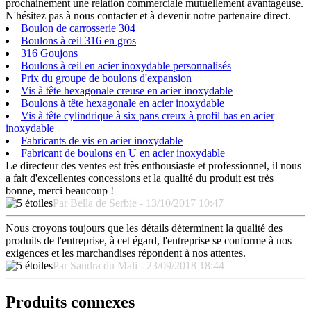
prochainement une relation commerciale mutuellement avantageuse.
N'hésitez pas à nous contacter et à devenir notre partenaire direct.
Boulon de carrosserie 304
Boulons à œil 316 en gros
316 Goujons
Boulons à œil en acier inoxydable personnalisés
Prix du groupe de boulons d'expansion
Vis à tête hexagonale creuse en acier inoxydable
Boulons à tête hexagonale en acier inoxydable
Vis à tête cylindrique à six pans creux à profil bas en acier
inoxydable
Fabricants de vis en acier inoxydable
Fabricant de boulons en U en acier inoxydable
Le directeur des ventes est très enthousiaste et professionnel, il nous
a fait d'excellentes concessions et la qualité du produit est très
bonne, merci beaucoup !
Par Bella de Serbie - 13/10/2017 10:47
Nous croyons toujours que les détails déterminent la qualité des
produits de l'entreprise, à cet égard, l'entreprise se conforme à nos
exigences et les marchandises répondent à nos attentes.
Par Sandra du Mali - 23/09/2018 18:44
Produits connexes