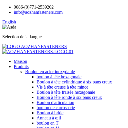
0086-(0)771-2539202
info@aozhanfasteners.com
English
Sélection de la langue
Maison
Produits
Boulon en acier inoxydable
boulon à tête hexagonale
Boulon à tête cylindrique à six pans creux
Vis à tête creuse à tête mince
Boulon à tête fraisée hexagonale
Boulon à tête ronde à six pans creux
Boulon d'articulation
boulon de carrosserie
Boulon à bride
Anneau à œil
boulon en T