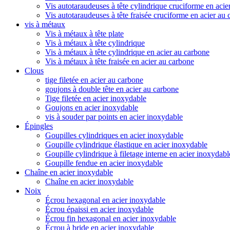
Vis autotaraudeuses à tête cylindrique cruciforme en acie
Vis autotaraudeuses à tête fraisée cruciforme en acier au
vis à métaux
Vis à métaux à tête plate
Vis à métaux à tête cylindrique
Vis à métaux à tête cylindrique en acier au carbone
Vis à métaux à tête fraisée en acier au carbone
Clous
tige filetée en acier au carbone
goujons à double tête en acier au carbone
Tige filetée en acier inoxydable
Goujons en acier inoxydable
vis à souder par points en acier inoxydable
Épingles
Goupilles cylindriques en acier inoxydable
Goupille cylindrique élastique en acier inoxydable
Goupille cylindrique à filetage interne en acier inoxydabl
Goupille fendue en acier inoxydable
Chaîne en acier inoxydable
Chaîne en acier inoxydable
Noix
Écrou hexagonal en acier inoxydable
Écrou épaissi en acier inoxydable
Écrou fin hexagonal en acier inoxydable
Écrou à bride en acier inoxydable