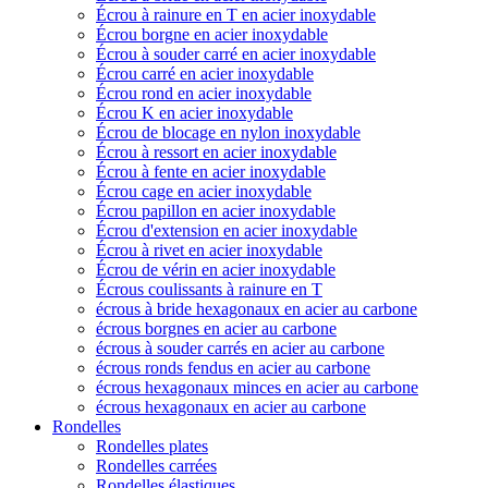
Écrou à rainure en T en acier inoxydable
Écrou borgne en acier inoxydable
Écrou à souder carré en acier inoxydable
Écrou carré en acier inoxydable
Écrou rond en acier inoxydable
Écrou K en acier inoxydable
Écrou de blocage en nylon inoxydable
Écrou à ressort en acier inoxydable
Écrou à fente en acier inoxydable
Écrou cage en acier inoxydable
Écrou papillon en acier inoxydable
Écrou d'extension en acier inoxydable
Écrou à rivet en acier inoxydable
Écrou de vérin en acier inoxydable
Écrous coulissants à rainure en T
écrous à bride hexagonaux en acier au carbone
écrous borgnes en acier au carbone
écrous à souder carrés en acier au carbone
écrous ronds fendus en acier au carbone
écrous hexagonaux minces en acier au carbone
écrous hexagonaux en acier au carbone
Rondelles
Rondelles plates
Rondelles carrées
Rondelles élastiques